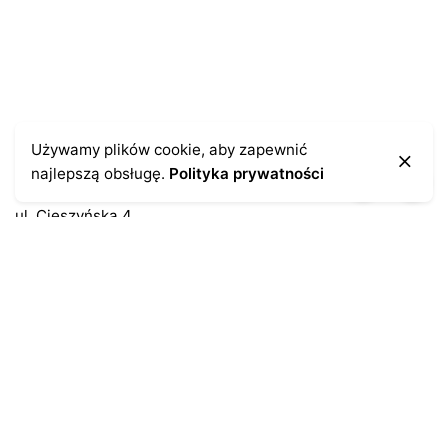
Kontakt
Używamy plików cookie, aby zapewnić
najlepszą obsługę.
Polityka prywatności
43-300 Bielsko-Biała
ul. Cieszyńska 4
Telefon:
691-547-155
Email:
kontakt@antykikormoran.pl
Moje konto
Moje zamówienia
Moja historia
Moje dane personalne