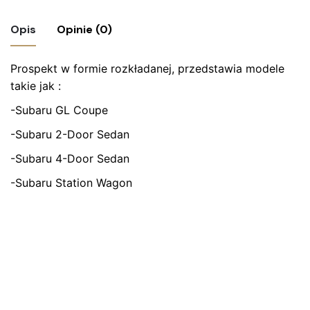
Opis
Opinie (0)
Prospekt w formie rozkładanej, przedstawia modele
Nie ma jeszcze żadnych recenzji.
takie jak :
Bądź pierwszym recenzentem “Prospekt
-Subaru GL Coupe
Subaru 1974”
-Subaru 2-Door Sedan
Twój adres email nie zostanie opublikowany.
Wymagane
-Subaru 4-Door Sedan
pola są oznaczone
*
-Subaru Station Wagon
Oceń ten produkt:
*
ZOSTAW ODPOWIEDŹ