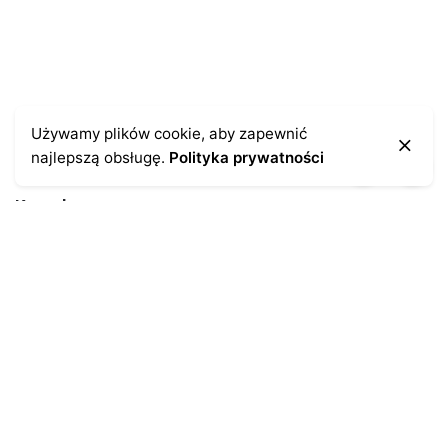
Używamy plików cookie, aby zapewnić
najlepszą obsługę.
Polityka prywatności
Kontakt
43-300 Bielsko-Biała
ul. Cieszyńska 4
Telefon:
691-547-155
Email:
kontakt@antykikormoran.pl
Moje konto
Moje zamówienia