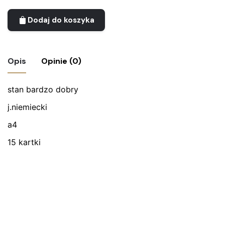
Dodaj do koszyka
Opis
Opinie (0)
stan bardzo dobry
Nie ma jeszcze żadnych recenzji.
j.niemiecki
Bądź pierwszym recenzentem “Prospekt
Peugeot 309”
a4
15 kartki
Twój adres email nie zostanie opublikowany.
Wymagane
pola są oznaczone
*
Oceń ten produkt:
*
ZOSTAW ODPOWIEDŹ