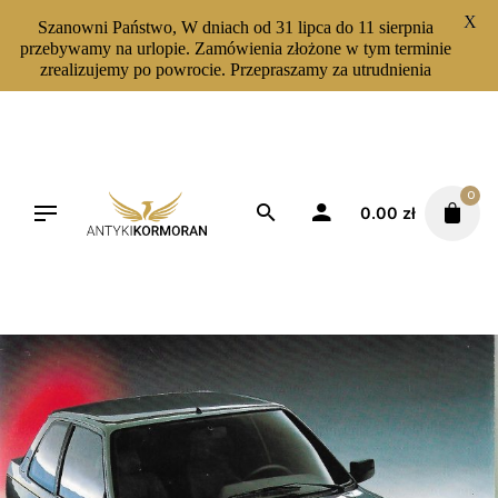
X
Szanowni Państwo, W dniach od 31 lipca do 11 sierpnia
przebywamy na urlopie. Zamówienia złożone w tym terminie
zrealizujemy po powrocie. Przepraszamy za utrudnienia
Skip
to
content
0
0.00
zł