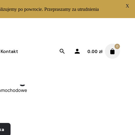
X
lizujemy po powrocie. Przepraszamy za utrudnienia
0
Kontakt
0.00
zł
 Peugeot 309
samochodowe
ka