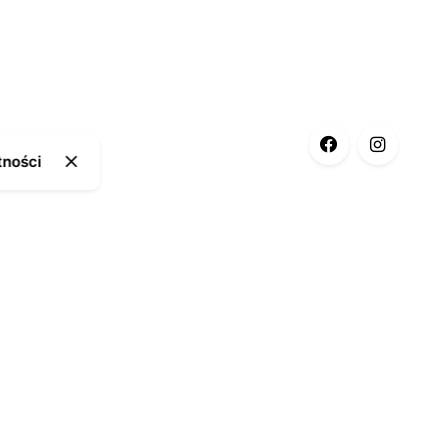
tności
ia