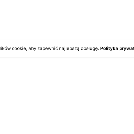
odczas pisania kolejnych komentarzy.
ików cookie, aby zapewnić najlepszą obsługę.
Polityka prywa
o
Antykikormoran.pl
O nas
ienia
Metody płatności
a
Metody dostawy
ersonalne
FAQ – często zadawane pytan
Regulamin