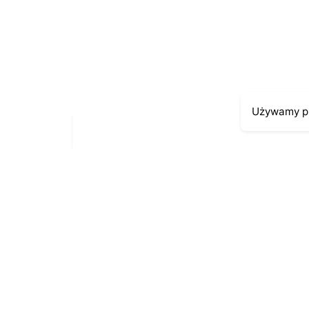
Zapamiętaj moje dane w tej przeglądarce p
Używamy pl
Moje kont
Kontakt
43-300 Bielsko-Biała
Moje zamów
ul. Cieszyńska 4
Moja histori
Telefon:
691-547-155
Moje dane p
Email:
kontakt@antykikormoran.pl