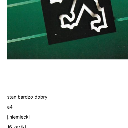
stan bardzo dobry
Nie ma jeszcze żadnych recenzji.
a4
Bądź pierwszym recenzentem “Prospekt Pe
j.niemiecki
16 kartki