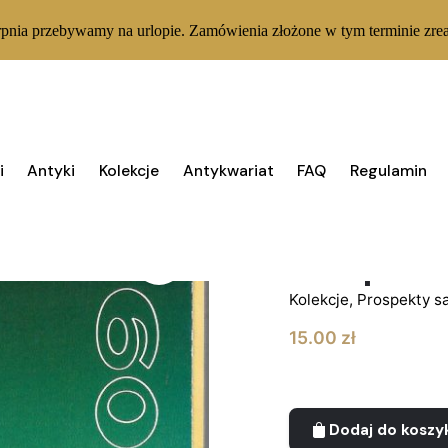
rpnia przebywamy na urlopie. Zamówienia złożone w tym terminie zrea
i
Antyki
Kolekcje
Antykwariat
FAQ
Regulamin
1 W MAGAZYNIE
Prospekt
Kolekcje
,
Prospekty 
15.00
zł
Dodaj do koszy