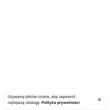
Name
*
E-mail
*
Zapamiętaj moje dane w tej przeglądarce podczas
pisania kolejnych komentarzy.
Kontakt
Używamy plików cookie, aby zapewnić
najlepszą obsługę.
Polityka prywatności
43-300 Bielsko-Biała