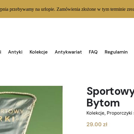
rpnia przebywamy na urlopie. Zamówienia złożone w tym terminie zrea
i
Antyki
Kolekcje
Antykwariat
FAQ
Regulamin
1 W MAGAZYNIE
Proporcz
Sportowy
Bytom
Kolekcje
,
Proporczyki
29.00
zł