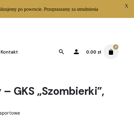
X
lizujemy po powrocie. Przepraszamy za utrudnienia
0
Kontakt
0.00
zł
yk – Górniczy Klub
 – GKS „Szombierki”,
 sportowe