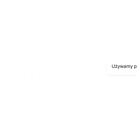
E-mail
*
Zapamiętaj moje dane w tej przeglądarce p
Używamy pl
Moje kont
Kontakt
43-300 Bielsko-Biała
Moje zamów
ul. Cieszyńska 4
Moja histori
Telefon:
691-547-155
Moje dane p