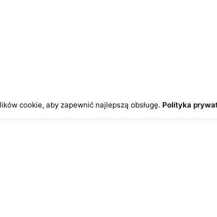
odczas pisania kolejnych komentarzy.
ików cookie, aby zapewnić najlepszą obsługę.
Polityka prywa
o
Antykikormoran.pl
O nas
ienia
Metody płatności
a
Metody dostawy
ersonalne