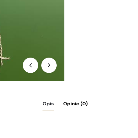
Opis
Opinie (0)
Górniczy Klub Sportowy – GKS „Szombierki”, 