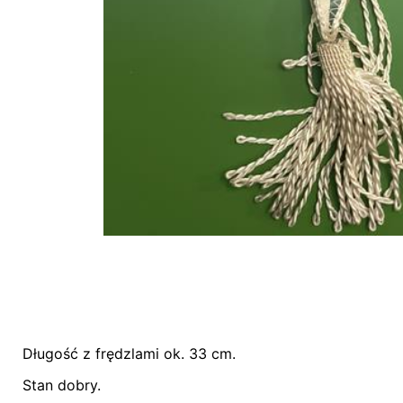
Długość z frędzlami ok. 33 cm.
Nie ma jeszcze żadnych recenzji.
Stan dobry.
Bądź pierwszym recenzentem “Proporczyk – 