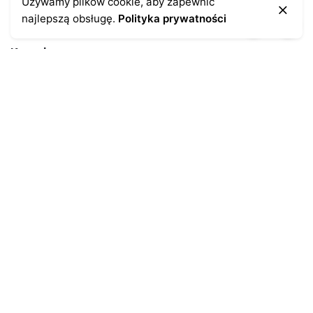
Używamy plików cookie, aby zapewnić
najlepszą obsługę.
Polityka prywatności
Kontakt
43-300 Bielsko-Biała
ul. Cieszyńska 4
Telefon:
691-547-155
Email:
kontakt@antykikormoran.pl
Moje konto
Moje zamówienia
Moja historia
Moje dane personalne
Antykikormoran.pl