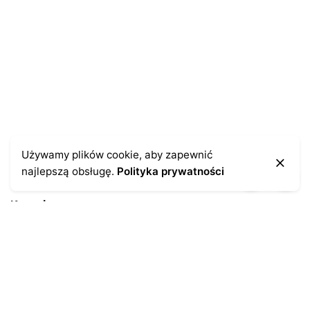
Używamy plików cookie, aby zapewnić
najlepszą obsługę.
Polityka prywatności
Kontakt
43-300 Bielsko-Biała
ul. Cieszyńska 4
Telefon:
691-547-155
Email:
kontakt@antykikormoran.pl