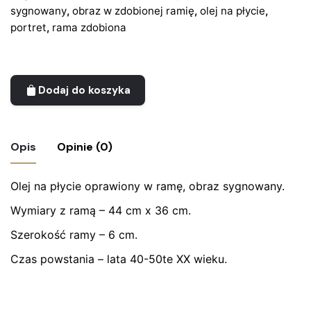
sygnowany
,
obraz w zdobionej ramię
,
olej na płycie
,
portret
,
rama zdobiona
Dodaj do koszyka
Opis
Opinie (0)
Olej na płycie oprawiony w ramę, obraz sygnowany.
Nie ma jeszcze żadnych recenzji.
Wymiary z ramą – 44 cm x 36 cm.
Bądź pierwszym recenzentem “Portret
mężczyzny – art deco”
Szerokość ramy – 6 cm.
Czas powstania – lata 40-50te XX wieku.
Twój adres email nie zostanie opublikowany.
Wymagane
pola są oznaczone
*
Oceń ten produkt:
*