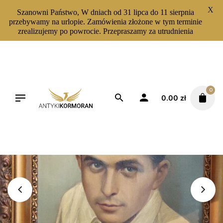
X
Szanowni Państwo, W dniach od 31 lipca do 11 sierpnia
przebywamy na urlopie. Zamówienia złożone w tym terminie
zrealizujemy po powrocie. Przepraszamy za utrudnienia
Skip
to
content
0
0.00
zł