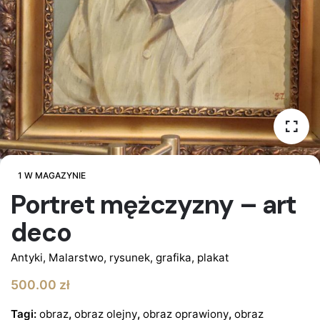
1 W MAGAZYNIE
Portret mężczyzny – art
deco
Antyki
,
Malarstwo, rysunek, grafika, plakat
500.00
zł
Tagi:
obraz
,
obraz olejny
,
obraz oprawiony
,
obraz