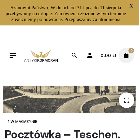
X
Szanowni Państwo, W dniach od 31 lipca do 11 sierpnia
przebywamy na urlopie. Zamówienia złożone w tym terminie
zrealizujemy po powrocie. Przepraszamy za utrudnienia
Skip
to
content
0
0.00
zł
1 W MAGAZYNIE
Pocztówka – Teschen.