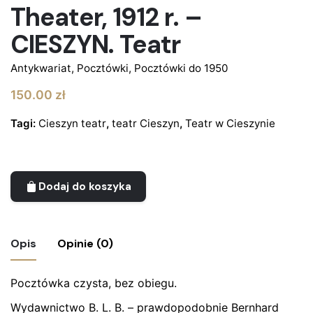
Theater, 1912 r. –
CIESZYN. Teatr
Antykwariat
,
Pocztówki
,
Pocztówki do 1950
150.00
zł
Tagi:
Cieszyn teatr
,
teatr Cieszyn
,
Teatr w Cieszynie
Dodaj do koszyka
Opis
Opinie (0)
Pocztówka czysta, bez obiegu.
Nie ma jeszcze żadnych recenzji.
Wydawnictwo B. L. B. – prawdopodobnie Bernhard
Bądź pierwszym recenzentem “Pocztówka