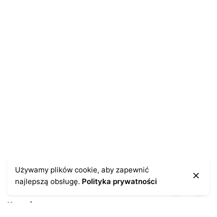
E-mail
*
Zapamiętaj moje dane w tej przeglądarce podczas
pisania kolejnych komentarzy.
Używamy plików cookie, aby zapewnić
najlepszą obsługę.
Polityka prywatności
Kontakt