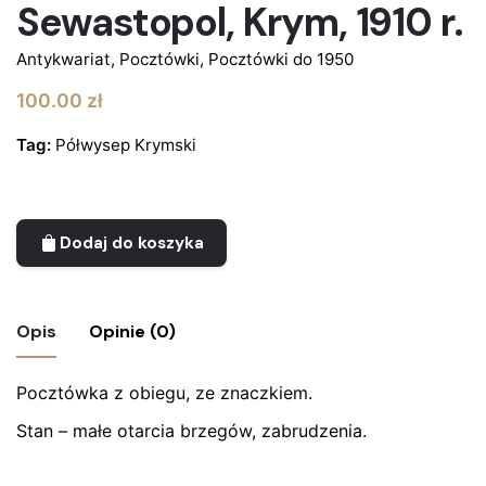
Sewastopol, Krym, 1910 r.
Antykwariat
,
Pocztówki
,
Pocztówki do 1950
100.00
zł
Tag:
Półwysep Krymski
Dodaj do koszyka
Opis
Opinie (0)
Pocztówka z obiegu, ze znaczkiem.
Nie ma jeszcze żadnych recenzji.
Stan – małe otarcia brzegów, zabrudzenia.
Bądź pierwszym recenzentem “Pocztówka
– Sewastopol, Krym, 1910 r.”