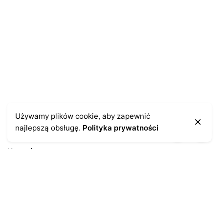
Zapamiętaj moje dane w tej przeglądarce podczas
pisania kolejnych komentarzy.
Używamy plików cookie, aby zapewnić
najlepszą obsługę.
Polityka prywatności
Kontakt
43-300 Bielsko-Biała
ul. Cieszyńska 4
Telefon:
691-547-155