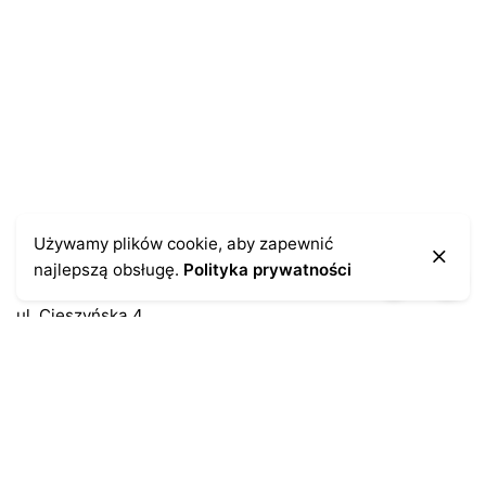
pisania kolejnych komentarzy.
Kontakt
Używamy plików cookie, aby zapewnić
najlepszą obsługę.
Polityka prywatności
43-300 Bielsko-Biała
ul. Cieszyńska 4
Telefon:
691-547-155
Email:
kontakt@antykikormoran.pl
Moje konto