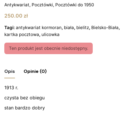
Antykwariat
,
Pocztówki
,
Pocztówki do 1950
250.00
zł
Tagi:
antykwariat kormoran
,
biała
,
bielitz
,
Bielsko-Biała
,
kartka pocztowa
,
ulicowka
Ten produkt jest obecnie niedostępny.
Opis
Opinie (0)
1913 r.
Nie ma jeszcze żadnych recenzji.
czysta bez obiegu
Bądź pierwszym recenzentem “Pocztówka
Bielitz Sixtstrasse”
stan bardzo dobry
Twój adres email nie zostanie opublikowany.
Wymagane
pola są oznaczone
*