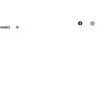
tności
ia