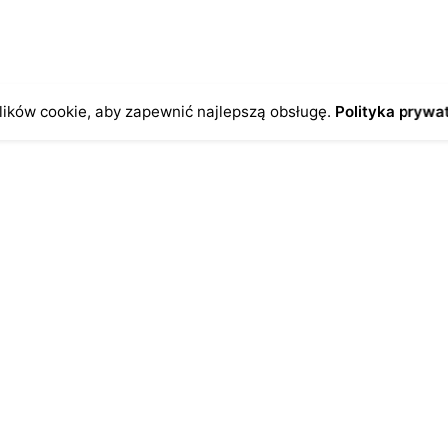
odczas pisania kolejnych komentarzy.
ików cookie, aby zapewnić najlepszą obsługę.
Polityka prywa
o
Antykikormoran.pl
O nas
ienia
Metody płatności
a
Metody dostawy
ersonalne
FAQ – często zadawane pytan
Regulamin
Polityka prywatności