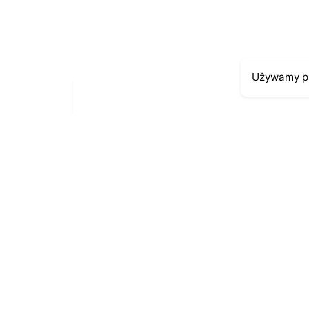
Zapamiętaj moje dane w tej przeglądarce p
Używamy pl
Moje kont
Kontakt
43-300 Bielsko-Biała
Moje zamów
ul. Cieszyńska 4
Moja histori
Telefon:
691-547-155
Moje dane p
Email:
kontakt@antykikormoran.pl