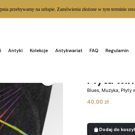
rpnia przebywamy na urlopie. Zamówienia złożone w tym terminie zrea
i
Antyki
Kolekcje
Antykwariat
FAQ
Regulamin
1 W MAGAZYNIE
Płyta wi
Blues
,
Muzyka
,
Płyty 
40.00
zł
Dodaj do koszy