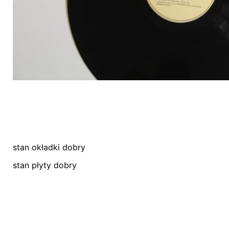
stan okładki dobry
Nie ma jeszcze żadnych recenzji.
stan płyty dobry
Bądź pierwszym recenzentem “Płyta winylo