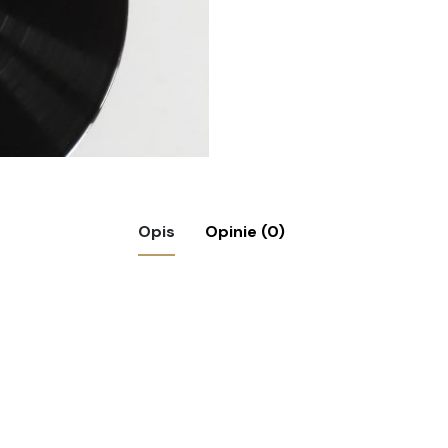
Opis
Opinie (0)
wa Super duo”