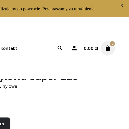
X
lizujemy po powrocie. Przepraszamy za utrudnienia
0
Kontakt
0.00
zł
nylowa Super duo
winylowe
ka