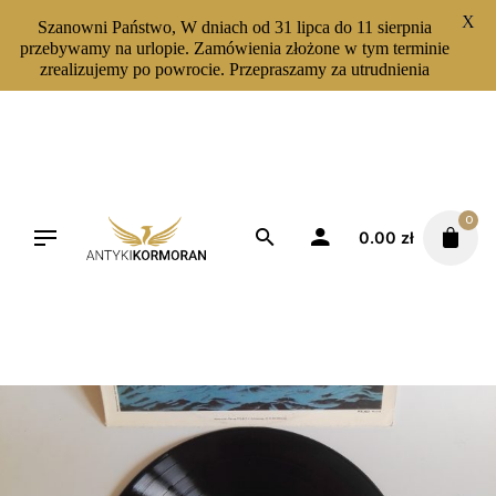
X
Szanowni Państwo, W dniach od 31 lipca do 11 sierpnia
przebywamy na urlopie. Zamówienia złożone w tym terminie
zrealizujemy po powrocie. Przepraszamy za utrudnienia
Skip
to
content
0
0.00
zł