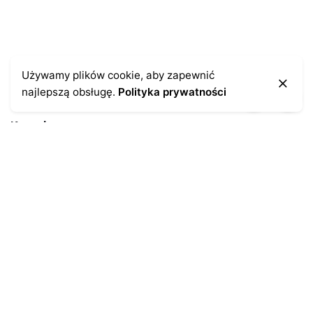
Używamy plików cookie, aby zapewnić
najlepszą obsługę.
Polityka prywatności
Kontakt
43-300 Bielsko-Biała
ul. Cieszyńska 4
Telefon:
691-547-155
Email:
kontakt@antykikormoran.pl
Moje konto
Moje zamówienia