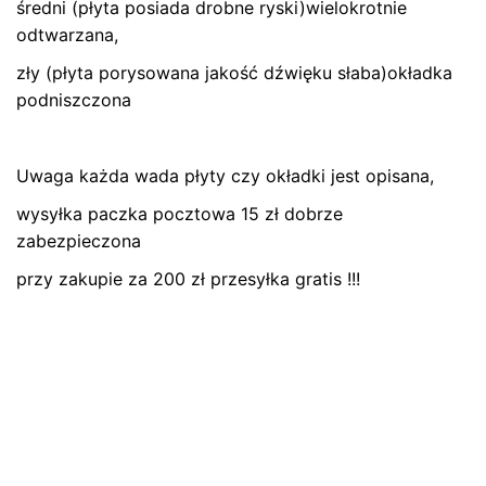
średni (płyta posiada drobne ryski)wielokrotnie
odtwarzana,
zły (płyta porysowana jakość dźwięku słaba)okładka
podniszczona
Uwaga każda wada płyty czy okładki jest opisana,
Name
*
wysyłka paczka pocztowa 15 zł dobrze
zabezpieczona
przy zakupie za 200 zł przesyłka gratis !!!
E-mail
*
Zapamiętaj moje dane w tej przeglądarce podczas
pisania kolejnych komentarzy.