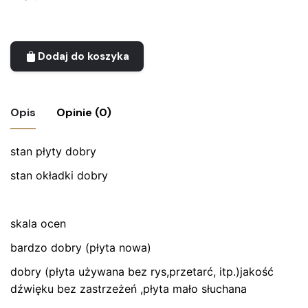
Dodaj do koszyka
Opis
Opinie (0)
stan płyty dobry
Nie ma jeszcze żadnych recenzji.
stan okładki dobry
Bądź pierwszym recenzentem “Płyta
winylowa Marek Klimczuk Metropoly”
skala ocen
Twój adres email nie zostanie opublikowany.
Wymagane
pola są oznaczone
*
bardzo dobry (płyta nowa)
dobry (płyta używana bez rys,przetarć, itp.)jakość
Oceń ten produkt:
*
dźwięku bez zastrzeżeń ,płyta mało słuchana
ZOSTAW ODPOWIEDŹ