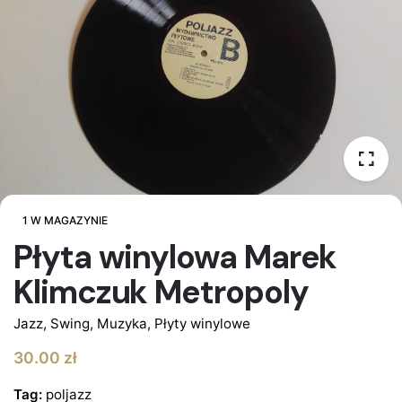
1 W MAGAZYNIE
Płyta winylowa Marek
Klimczuk Metropoly
Jazz, Swing
,
Muzyka
,
Płyty winylowe
30.00
zł
Tag:
poljazz