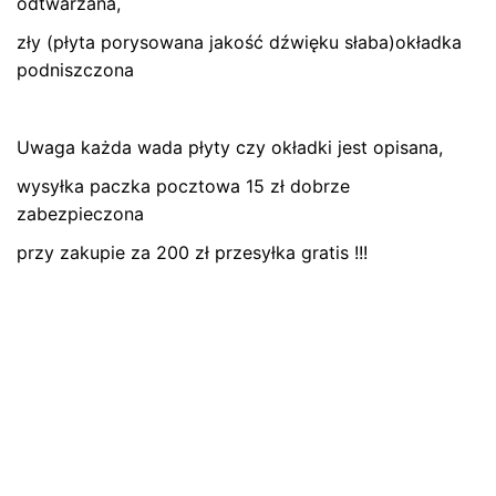
odtwarzana,
zły (płyta porysowana jakość dźwięku słaba)okładka
podniszczona
Uwaga każda wada płyty czy okładki jest opisana,
wysyłka paczka pocztowa 15 zł dobrze
Name
*
zabezpieczona
przy zakupie za 200 zł przesyłka gratis !!!
E-mail
*
Zapamiętaj moje dane w tej przeglądarce podczas
pisania kolejnych komentarzy.