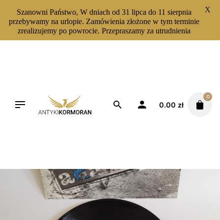
X
Szanowni Państwo, W dniach od 31 lipca do 11 sierpnia
przebywamy na urlopie. Zamówienia złożone w tym terminie
zrealizujemy po powrocie. Przepraszamy za utrudnienia
Skip
to
content
0
0.00
zł