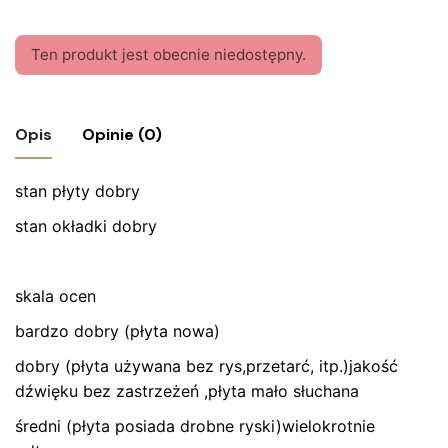
Ten produkt jest obecnie niedostępny.
Opis
Opinie (0)
stan płyty dobry
Nie ma jeszcze żadnych recenzji.
stan okładki dobry
Bądź pierwszym recenzentem “Płyta
winylowa do Wenecji stąd dalej Elżbieta
Adamiak”
skala ocen
Twój adres email nie zostanie opublikowany.
Wymagane
bardzo dobry (płyta nowa)
pola są oznaczone
*
dobry (płyta używana bez rys,przetarć, itp.)jakość
dźwięku bez zastrzeżeń ,płyta mało słuchana
Oceń ten produkt:
*
średni (płyta posiada drobne ryski)wielokrotnie
ZOSTAW ODPOWIEDŹ