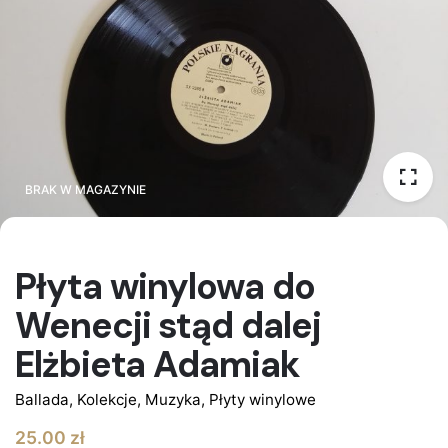
BRAK W MAGAZYNIE
BRAK W MAGAZYNIE
Płyta winylowa do
Wenecji stąd dalej
Elżbieta Adamiak
Ballada
,
Kolekcje
,
Muzyka
,
Płyty winylowe
25.00
zł