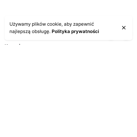
Używamy plików cookie, aby zapewnić
najlepszą obsługę.
Polityka prywatności
Kontakt
43-300 Bielsko-Biała
ul. Cieszyńska 4
Telefon:
691-547-155
Email:
kontakt@antykikormoran.pl
Moje konto
Moje zamówienia
Moja historia