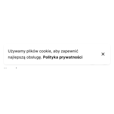
Używamy plików cookie, aby zapewnić
najlepszą obsługę.
Polityka prywatności
Kontakt
43-300 Bielsko-Biała
ul. Cieszyńska 4
Telefon:
691-547-155
Email:
kontakt@antykikormoran.pl