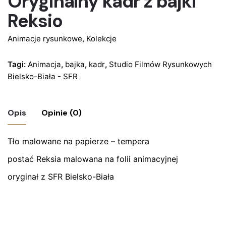
Oryginalny kadr z bajki
Reksio
Animacje rysunkowe
,
Kolekcje
Tagi:
Animacja
,
bajka
,
kadr
,
Studio Filmów Rysunkowych
Bielsko-Biała - SFR
Opis
Opinie (0)
Tło malowane na papierze – tempera
Nie ma jeszcze żadnych recenzji.
postać Reksia malowana na folii animacyjnej
Bądź pierwszym recenzentem “Oryginalny
kadr z bajki Reksio”
oryginał z SFR Bielsko-Biała
Twój adres email nie zostanie opublikowany.
Wymagane
pola są oznaczone
*