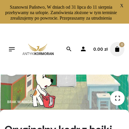
X
Szanowni Państwo, W dniach od 31 lipca do 11 sierpnia
przebywamy na urlopie. Zamówienia złożone w tym terminie
zrealizujemy po powrocie. Przepraszamy za utrudnienia
Skip
to
content
0
0.00
zł
BRAK W MAGAZYNIE
BRAK W MAGAZYNIE