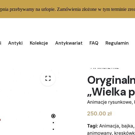
rpnia przebywamy na urlopie. Zamówienia złożone w tym terminie zrea
i
Antyki
Kolekcje
Antykwariat
FAQ
Regulamin
1 W MAGAZYNIE
Oryginaln
„Wielka p
Animacje rysunkowe
,
250.00
zł
Tagi:
Animacja
,
bajka
animowany
,
kreskówk