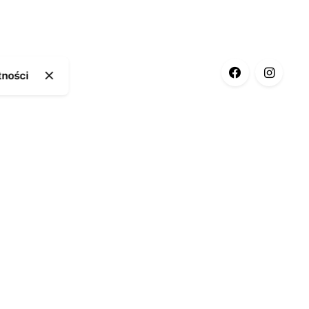
tności
ia