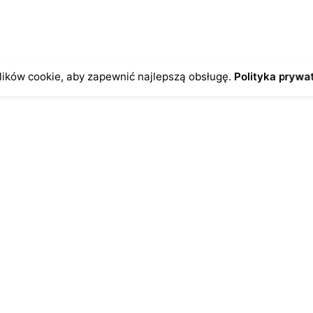
ików cookie, aby zapewnić najlepszą obsługę.
Polityka prywa
o
Antykikormoran.pl
O nas
ienia
Metody płatności
a
Metody dostawy
ersonalne
FAQ – często zadawane pytan
Regulamin
Polityka prywatności