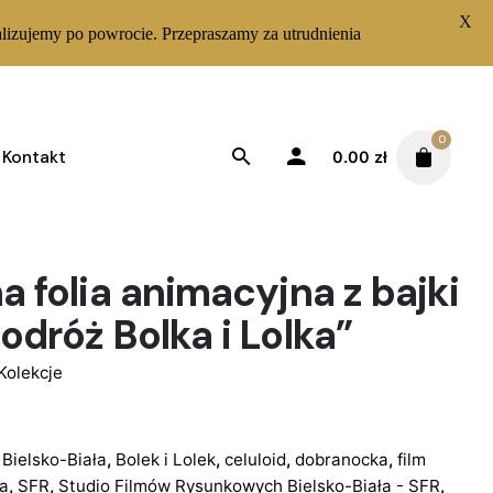
X
lizujemy po powrocie. Przepraszamy za utrudnienia
0
Kontakt
0.00
zł
a folia animacyjna z bajki
odróż Bolka i Lolka”
Kolekcje
,
Bielsko-Biała
,
Bolek i Lolek
,
celuloid
,
dobranocka
,
film
a
,
SFR
,
Studio Filmów Rysunkowych Bielsko-Biała - SFR
,