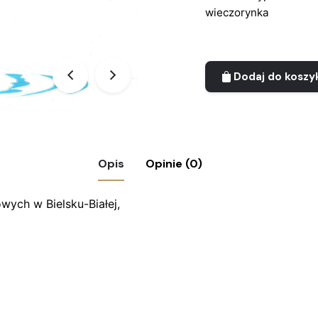
wieczorynka
Dodaj do koszy
Opis
Opinie (0)
wych w Bielsku-Białej,
a animacyjna z bajki „Wielka podróż Bolka i Lol
agane pola są oznaczone
*