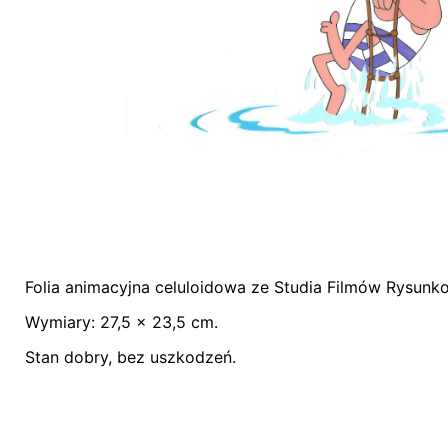
Folia animacyjna celuloidowa ze Studia Filmów Rysunko
Nie ma jeszcze żadnych recenzji.
Wymiary: 27,5 x 23,5 cm.
Bądź pierwszym recenzentem “Oryginalna foli
Stan dobry, bez uszkodzeń.
Twój adres email nie zostanie opublikowany.
Wym