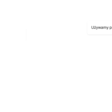
Używamy pl
Moje kont
Kontakt
43-300 Bielsko-Biała
Moje zamów
ul. Cieszyńska 4
Moja histori
Telefon:
691-547-155
Moje dane p
Email:
kontakt@antykikormoran.pl