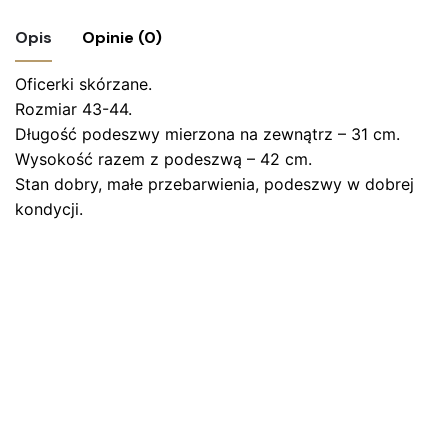
Opis
Opinie (0)
Oficerki skórzane.
Nie ma jeszcze żadnych recenzji.
Rozmiar 43-44.
Bądź pierwszym recenzentem “Oficerki
Długość podeszwy mierzona na zewnątrz – 31 cm.
wojskowe z prawidłami”
Wysokość razem z podeszwą – 42 cm.
Stan dobry, małe przebarwienia, podeszwy w dobrej
Twój adres email nie zostanie opublikowany.
Wymagane
kondycji.
pola są oznaczone
*
Oceń ten produkt:
*
ZOSTAW ODPOWIEDŹ