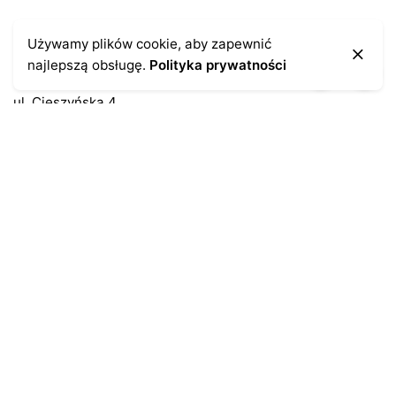
Kontakt
Używamy plików cookie, aby zapewnić
najlepszą obsługę.
Polityka prywatności
43-300 Bielsko-Biała
ul. Cieszyńska 4
Telefon:
691-547-155
Email:
kontakt@antykikormoran.pl
Moje konto
Moje zamówienia
Moja historia
Moje dane personalne
Antykikormoran.pl
O nas