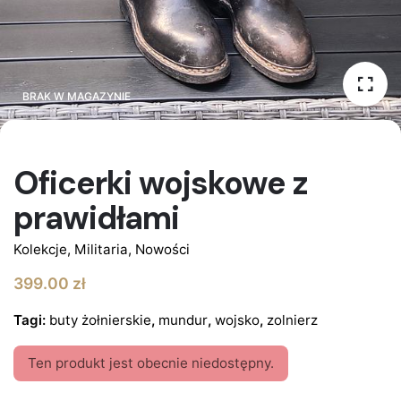
BRAK W MAGAZYNIE
BRAK W MAGAZYNIE
Oficerki wojskowe z
prawidłami
Kolekcje
,
Militaria
,
Nowości
399.00
zł
Tagi:
buty żołnierskie
,
mundur
,
wojsko
,
zolnierz
Ten produkt jest obecnie niedostępny.