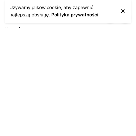
Używamy plików cookie, aby zapewnić
najlepszą obsługę.
Polityka prywatności
Kontakt
43-300 Bielsko-Biała
ul. Cieszyńska 4
Telefon:
691-547-155
Email:
kontakt@antykikormoran.pl
Moje konto
Moje zamówienia
Moja historia
Moje dane personalne