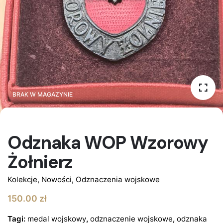
BRAK W MAGAZYNIE
BRAK W MAGAZYNIE
Odznaka WOP Wzorowy
Żołnierz
Kolekcje
,
Nowości
,
Odznaczenia wojskowe
150.00
zł
Tagi:
medal wojskowy
,
odznaczenie wojskowe
,
odznaka