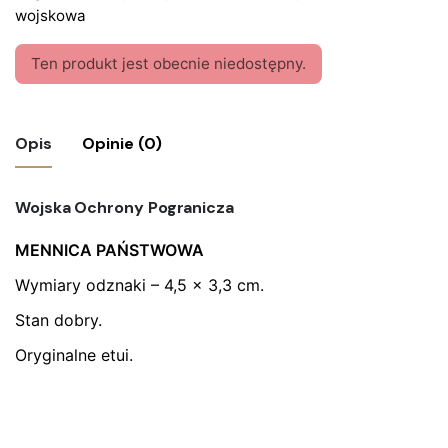
wojskowa
Ten produkt jest obecnie niedostępny.
Opis
Opinie (0)
Nie ma jeszcze żadnych recenzji.
Wojska Ochrony Pogranicza
Bądź pierwszym recenzentem “Odznaka
MENNICA PAŃSTWOWA
WOP Wzorowy Żołnierz”
Wymiary odznaki – 4,5 x 3,3 cm.
Twój adres email nie zostanie opublikowany.
Wymagane
Stan dobry.
pola są oznaczone
*
Oryginalne etui.
Oceń ten produkt:
*
ZOSTAW ODPOWIEDŹ