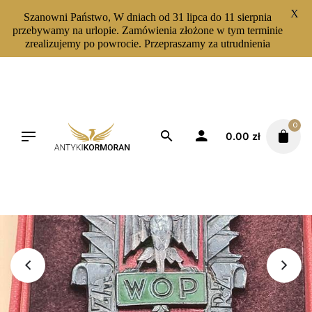
X
Szanowni Państwo, W dniach od 31 lipca do 11 sierpnia
przebywamy na urlopie. Zamówienia złożone w tym terminie
zrealizujemy po powrocie. Przepraszamy za utrudnienia
Skip
to
content
0
0.00
zł