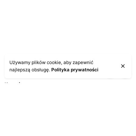
Używamy plików cookie, aby zapewnić
najlepszą obsługę.
Polityka prywatności
Kontakt
43-300 Bielsko-Biała
ul. Cieszyńska 4
Telefon:
691-547-155
Email:
kontakt@antykikormoran.pl