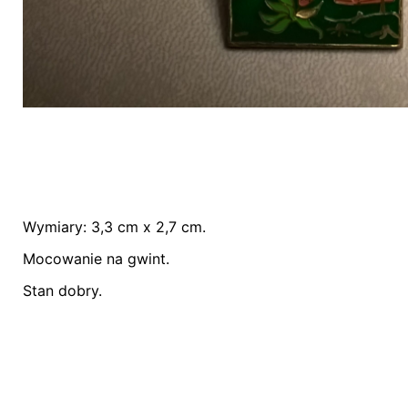
Wymiary: 3,3 cm x 2,7 cm.
Nie ma jeszcze żadnych recenzji.
Mocowanie na gwint.
Bądź pierwszym recenzentem “Odznaka – VII
Stan dobry.
Twój adres email nie zostanie opublikowany.
Wym