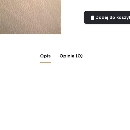
Dodaj do koszy
Opis
Opinie (0)
 Górski Rajd Budowlanych, Szczyrk 1975”
agane pola są oznaczone
*