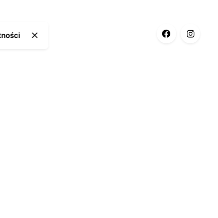
tności
ia