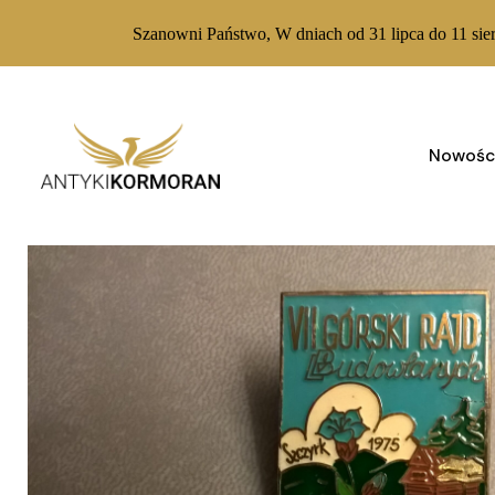
Szanowni Państwo, W dniach od 31 lipca do 11 sie
Skip
to
content
Nowośc