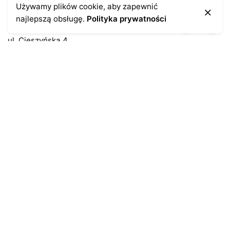
Kontakt
Używamy plików cookie, aby zapewnić
najlepszą obsługę.
Polityka prywatności
43-300 Bielsko-Biała
ul. Cieszyńska 4
Telefon:
691-547-155
Email:
kontakt@antykikormoran.pl
Moje konto
Moje zamówienia
Moja historia
Moje dane personalne
Antykikormoran.pl
O nas
Metody płatności