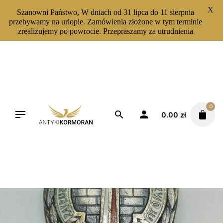
X
Szanowni Państwo, W dniach od 31 lipca do 11 sierpnia
przebywamy na urlopie. Zamówienia złożone w tym terminie
zrealizujemy po powrocie. Przepraszamy za utrudnienia
Skip
to
content
0
0.00
zł