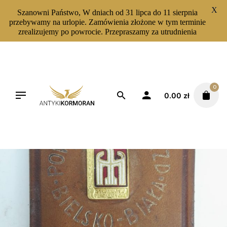
X
Szanowni Państwo, W dniach od 31 lipca do 11 sierpnia
przebywamy na urlopie. Zamówienia złożone w tym terminie
zrealizujemy po powrocie. Przepraszamy za utrudnienia
Skip
to
content
0
0.00
zł