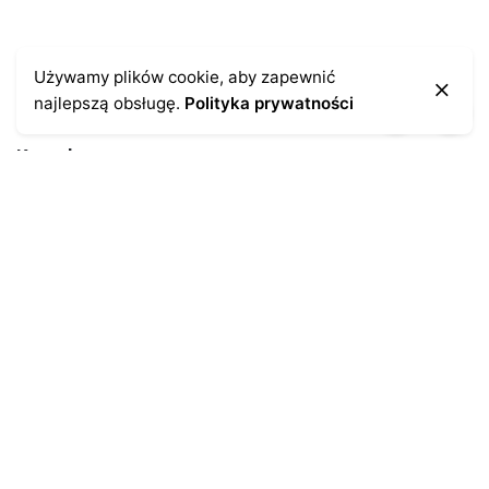
Używamy plików cookie, aby zapewnić
najlepszą obsługę.
Polityka prywatności
Kontakt
43-300 Bielsko-Biała
ul. Cieszyńska 4
Telefon:
691-547-155
Email:
kontakt@antykikormoran.pl
Moje konto
Moje zamówienia
Moja historia
Moje dane personalne