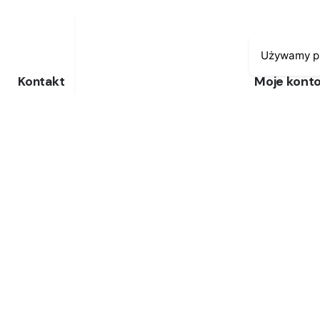
Używamy pl
Moje kont
Kontakt
43-300 Bielsko-Biała
Moje zamów
ul. Cieszyńska 4
Moja histori
Telefon:
691-547-155
Moje dane p
Email:
kontakt@antykikormoran.pl
© 2016-2023
. All rights reserved |