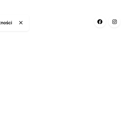
tności
ia