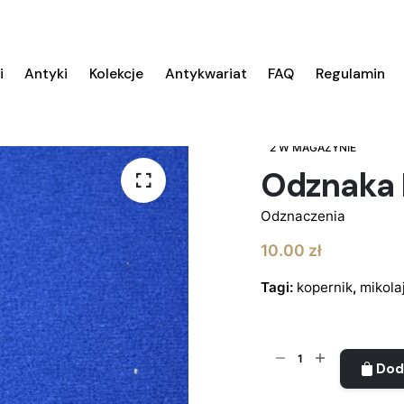
i
Antyki
Kolekcje
Antykwariat
FAQ
Regulamin
2 W MAGAZYNIE
Odznaka 
Odznaczenia
10.00
zł
Tagi:
kopernik
,
mikola
ilość
Dod
Odznaka
Mikołaj