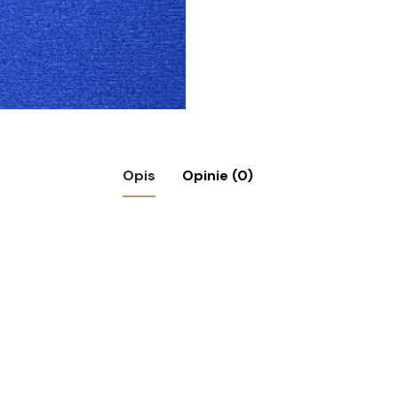
Kopernik
Opis
Opinie (0)
łaj Kopernik”
agane pola są oznaczone
*