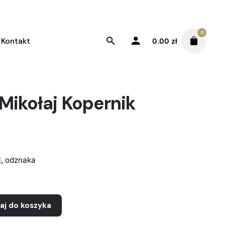
0
Kontakt
0.00
zł
Mikołaj Kopernik
j
,
odznaka
aj do koszyka