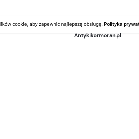
ików cookie, aby zapewnić najlepszą obsługę.
Polityka prywa
o
Antykikormoran.pl
O nas
ienia
Metody płatności
a
Metody dostawy
ersonalne
FAQ – często zadawane pytan
Regulamin
Polityka prywatności