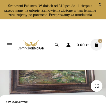
X
Szanowni Państwo, W dniach od 31 lipca do 11 sierpnia
przebywamy na urlopie. Zamówienia złożone w tym terminie
zrealizujemy po powrocie. Przepraszamy za utrudnienia
Skip
to
content
0
0.00
zł
1 W MAGAZYNIE