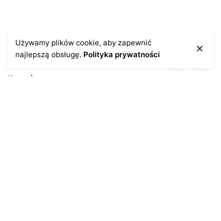
Używamy plików cookie, aby zapewnić
najlepszą obsługę.
Polityka prywatności
Kontakt
43-300 Bielsko-Biała
ul. Cieszyńska 4
Telefon:
691-547-155
Email:
kontakt@antykikormoran.pl
Moje konto
Moje zamówienia
Moja historia