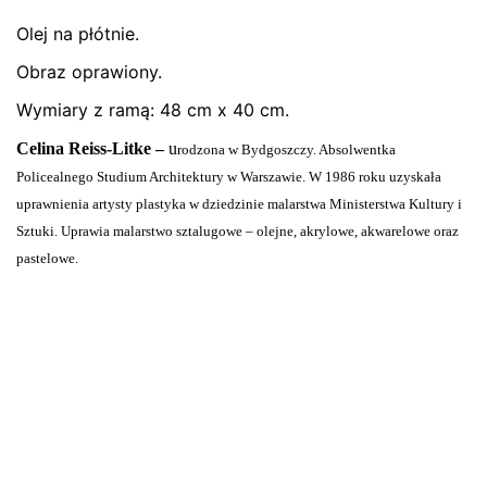
Olej na płótnie.
Nie ma jeszcze żadnych recenzji.
Obraz oprawiony.
Bądź pierwszym recenzentem “Obraz olejny
– Pejzaż z Rynu, Celina Litke, ’06”
Wymiary z ramą: 48 cm x 40 cm.
Celina Reiss-Litke –
u
Twój adres email nie zostanie opublikowany.
Wymagane
rodzona w Bydgoszczy. Absolwentka
pola są oznaczone
*
Policealnego Studium Architektury w Warszawie. W 1986 roku uzyskała
uprawnienia artysty plastyka w dziedzinie malarstwa Ministerstwa Kultury i
Oceń ten produkt:
*
Sztuki. Uprawia malarstwo sztalugowe – olejne, akrylowe, akwarelowe oraz
pastelowe.
ZOSTAW ODPOWIEDŹ