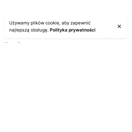
Używamy plików cookie, aby zapewnić
najlepszą obsługę.
Polityka prywatności
Kontakt
43-300 Bielsko-Biała
ul. Cieszyńska 4
Telefon:
691-547-155
Email:
kontakt@antykikormoran.pl
Moje konto
Moje zamówienia
Moja historia