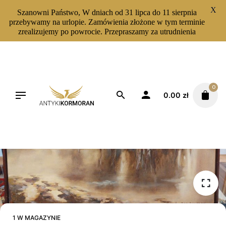
X
Szanowni Państwo, W dniach od 31 lipca do 11 sierpnia
przebywamy na urlopie. Zamówienia złożone w tym terminie
zrealizujemy po powrocie. Przepraszamy za utrudnienia
Skip
to
content
0
0.00
zł
1 W MAGAZYNIE