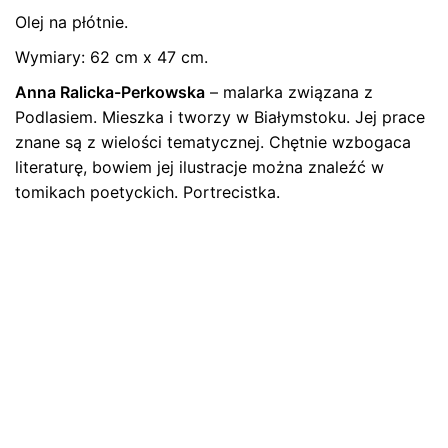
Olej na płótnie.
Nie ma jeszcze żadnych recenzji.
Wymiary: 62 cm x 47 cm.
Bądź pierwszym recenzentem “Obraz
„Biebrzańskie rozlewiska”, 2005 r., Anna
Anna Ralicka-Perkowska
– malarka związana z
Ralicka-Perkowska”
Podlasiem. Mieszka i tworzy w Białymstoku. Jej prace
znane są z wielości tematycznej. Chętnie wzbogaca
Twój adres email nie zostanie opublikowany.
Wymagane
literaturę, bowiem jej ilustracje można znaleźć w
pola są oznaczone
*
tomikach poetyckich. Portrecistka.
Oceń ten produkt:
*
ZOSTAW ODPOWIEDŹ