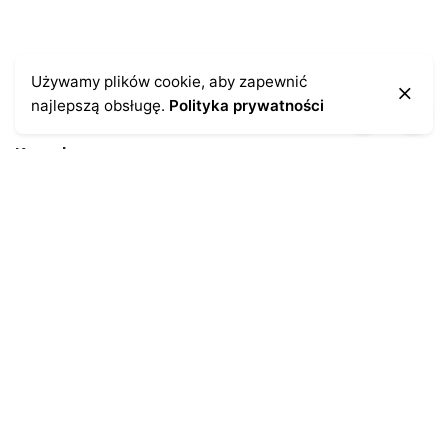
Używamy plików cookie, aby zapewnić
najlepszą obsługę.
Polityka prywatności
Kontakt
43-300 Bielsko-Biała
ul. Cieszyńska 4
Telefon:
691-547-155
Email:
kontakt@antykikormoran.pl
Moje konto
Moje zamówienia
Moja historia