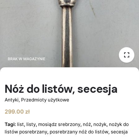
BRAK W MAGAZYNIE
BRAK W MAGAZYNIE
Nóż do listów, secesja
Antyki
,
Przedmioty użytkowe
299.00
zł
Tagi:
list
,
listy
,
mosiądz srebrzony
,
nóż
,
nożyk
,
nożyk do
listów posrebrzany
,
posrebrzany nóż do listów
,
secesja