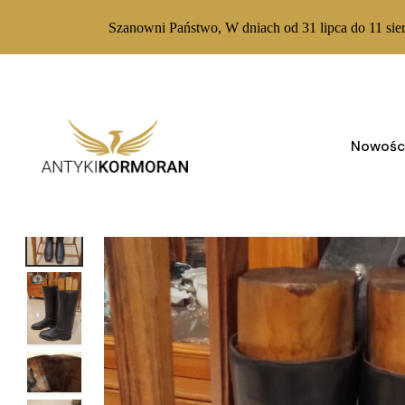
Szanowni Państwo, W dniach od 31 lipca do 11 sie
Skip
to
content
Nowośc
BRAK W MAGAZYNIE