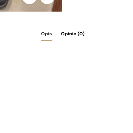
Opis
Opinie (0)
ficerki wojskowe, Wehrmacht”
ymagane pola są oznaczone
*