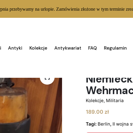
rpnia przebywamy na urlopie. Zamówienia złożone w tym terminie zrea
i
Antyki
Kolekcje
Antykwariat
FAQ
Regulamin
BRAK W MAGAZYNIE
Niemiecki
Wehrmac
Kolekcje
,
Militaria
189.00
zł
Tagi:
Berlin
,
II wojna 