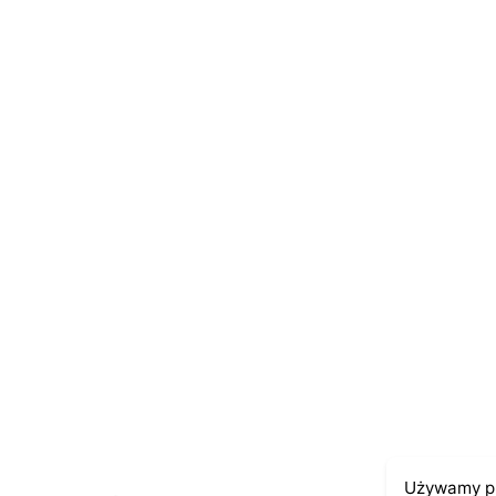
Name
*
E-mail
*
Zapamiętaj moje dane w tej przeglądarce po
Używamy pl