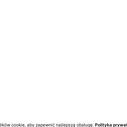
dczas pisania kolejnych komentarzy.
ików cookie, aby zapewnić najlepszą obsługę.
Polityka prywa