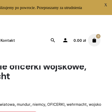
X
lizujemy po powrocie. Przepraszamy za utrudnienia
0
Kontakt
0.00
zł
e oficerki wojskowe,
ht
swiatowa
,
mundur
,
niemcy
,
OFICERKI
,
wehrmacht
,
wojsko