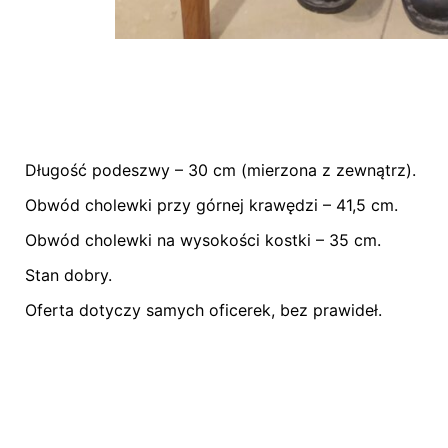
Długość podeszwy – 30 cm (mierzona z zewnątrz).
Nie ma jeszcze żadnych recenzji.
Obwód cholewki przy górnej krawędzi – 41,5 cm.
Bądź pierwszym recenzentem “Niemieckie o
Obwód cholewki na wysokości kostki – 35 cm.
Stan dobry.
Oferta dotyczy samych oficerek, bez prawideł.
Twój adres email nie zostanie opublikowany.
W
Oceń ten produkt:
*
ZOSTAW ODPOWIEDŹ