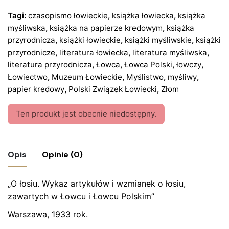
Tagi:
czasopismo łowieckie
,
książka łowiecka
,
książka
myśliwska
,
książka na papierze kredowym
,
książka
przyrodnicza
,
książki łowieckie
,
książki myśliwskie
,
książki
przyrodnicze
,
literatura łowiecka
,
literatura myśliwska
,
literatura przyrodnicza
,
Łowca
,
Łowca Polski
,
łowczy
,
Łowiectwo
,
Muzeum Łowieckie
,
Myślistwo
,
myśliwy
,
papier kredowy
,
Polski Związek Łowiecki
,
Złom
Ten produkt jest obecnie niedostępny.
Opis
Opinie (0)
„O łosiu. Wykaz artykułów i wzmianek o łosiu,
Nie ma jeszcze żadnych recenzji.
zawartych w Łowcu i Łowcu Polskim”
Bądź pierwszym recenzentem “Książka „O
Warszawa, 1933 rok.
łosiu” Józef Władysław Kobylański, 1933 r.”