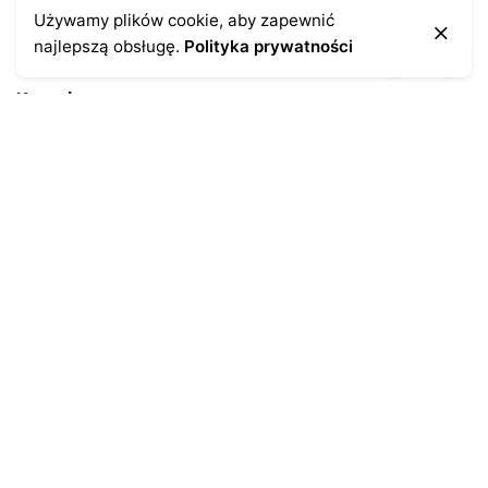
Używamy plików cookie, aby zapewnić
najlepszą obsługę.
Polityka prywatności
Kontakt
43-300 Bielsko-Biała
ul. Cieszyńska 4
Telefon:
691-547-155
Email:
kontakt@antykikormoran.pl
Moje konto
Moje zamówienia
Moja historia
Moje dane personalne
Antykikormoran.pl