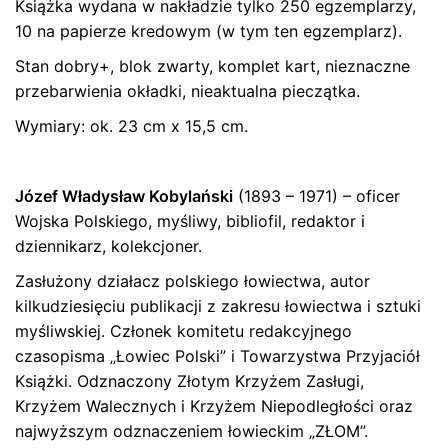
Książka wydana w nakładzie tylko 250 egzemplarzy,
Twój adres email nie zostanie opublikowany.
Wymagane
10 na papierze kredowym (w tym ten egzemplarz).
pola są oznaczone
*
Stan dobry+, blok zwarty, komplet kart, nieznaczne
Oceń ten produkt:
*
przebarwienia okładki, nieaktualna pieczątka.
ZOSTAW ODPOWIEDŹ
Wymiary: ok. 23 cm x 15,5 cm.
Józef Władysław Kobylański
(1893 – 1971) – oficer
Wojska Polskiego, myśliwy, bibliofil, redaktor i
dziennikarz, kolekcjoner.
Zasłużony działacz polskiego łowiectwa, autor
kilkudziesięciu publikacji z zakresu łowiectwa i sztuki
Name
*
myśliwskiej. Członek komitetu redakcyjnego
czasopisma „Łowiec Polski” i Towarzystwa Przyjaciół
Książki. Odznaczony Złotym Krzyżem Zasługi,
Krzyżem Walecznych i Krzyżem Niepodległości oraz
E-mail
*
najwyższym odznaczeniem łowieckim „ZŁOM”.