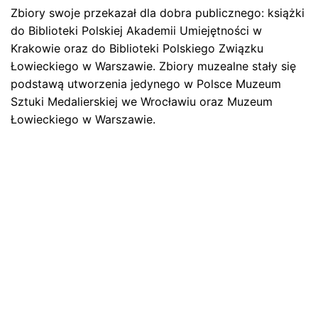
Zbiory swoje przekazał dla dobra publicznego: książki
Zapamiętaj moje dane w tej przeglądarce podczas
do Biblioteki Polskiej Akademii Umiejętności w
pisania kolejnych komentarzy.
Krakowie oraz do Biblioteki Polskiego Związku
Łowieckiego w Warszawie. Zbiory muzealne stały się
podstawą utworzenia jedynego w Polsce Muzeum
Sztuki Medalierskiej we Wrocławiu oraz Muzeum
Łowieckiego w Warszawie.