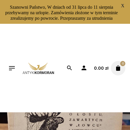
X
Szanowni Państwo, W dniach od 31 lipca do 11 sierpnia
przebywamy na urlopie. Zamówienia złożone w tym terminie
zrealizujemy po powrocie. Przepraszamy za utrudnienia
Skip
to
content
0
0.00
zł