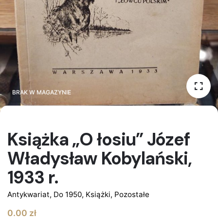
BRAK W MAGAZYNIE
BRAK W MAGAZYNIE
Książka „O łosiu” Józef
Władysław Kobylański,
1933 r.
Antykwariat
,
Do 1950
,
Książki
,
Pozostałe
0.00
zł