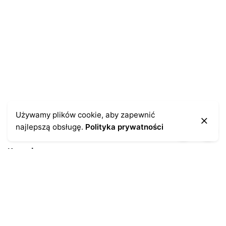
Zapamiętaj moje dane w tej przeglądarce podczas
pisania kolejnych komentarzy.
Używamy plików cookie, aby zapewnić
najlepszą obsługę.
Polityka prywatności
Kontakt
43-300 Bielsko-Biała
ul. Cieszyńska 4
Telefon:
691-547-155
Email:
kontakt@antykikormoran.pl