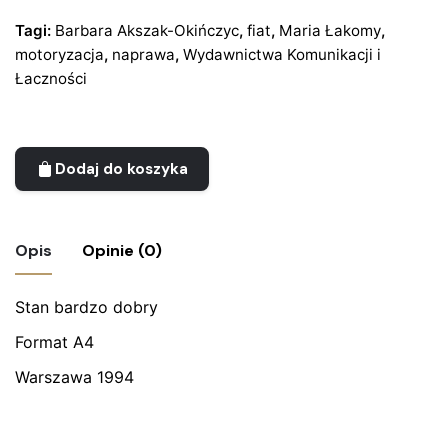
Tagi:
Barbara Akszak-Okińczyc
,
fiat
,
Maria Łakomy
,
motoryzacja
,
naprawa
,
Wydawnictwa Komunikacji i
Łaczności
Dodaj do koszyka
Opis
Opinie (0)
Stan bardzo dobry
Nie ma jeszcze żadnych recenzji.
Format A4
Bądź pierwszym recenzentem “Książka
„Naprawa samochodów FSO 125 p”
Warszawa 1994
Eugeniusz Kaim”
Twój adres email nie zostanie opublikowany.
Wymagane