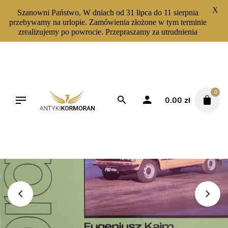
X
Szanowni Państwo, W dniach od 31 lipca do 11 sierpnia
przebywamy na urlopie. Zamówienia złożone w tym terminie
zrealizujemy po powrocie. Przepraszamy za utrudnienia
Skip
to
content
0
0.00
zł