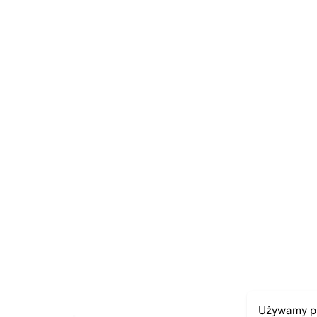
Name
*
E-mail
*
Zapamiętaj moje dane w tej przeglądarce po
Używamy pl