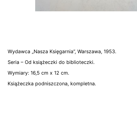
Wydawca „Nasza Księgarnia”, Warszawa, 1953.
Nie ma jeszcze żadnych recenzji.
Seria – Od książeczki do biblioteczki.
Bądź pierwszym recenzentem “Książka „Karo i
Wymiary: 16,5 cm x 12 cm.
Książeczka podniszczona, kompletna.
Twój adres email nie zostanie opublikowany.
W
Oceń ten produkt:
*
ZOSTAW ODPOWIEDŹ