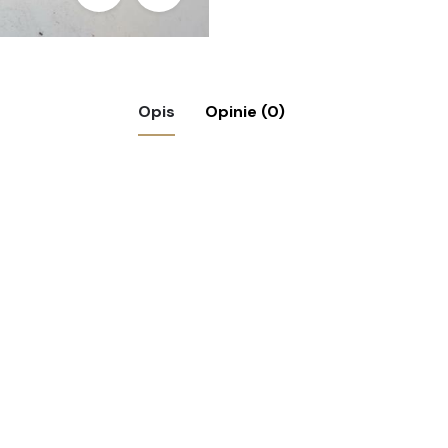
Opis
Opinie (0)
 szaraczek” Selma Lagerloff, 1953 r.”
ymagane pola są oznaczone
*