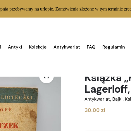
rpnia przebywamy na urlopie. Zamówienia złożone w tym terminie zrea
i
Antyki
Kolekcje
Antykwariat
FAQ
Regulamin
1 W MAGAZYNIE
Książka „
Lagerloff,
Antykwariat
,
Bajki
,
Ks
30.00
zł