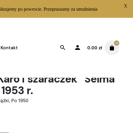
X
lizujemy po powrocie. Przepraszamy za utrudnienia
0
Kontakt
0.00
zł
Karo i szaraczek” Selma
 1953 r.
iążki
,
Po 1950