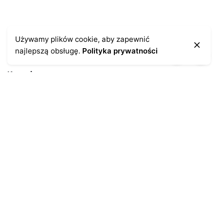
Używamy plików cookie, aby zapewnić
najlepszą obsługę.
Polityka prywatności
Kontakt
43-300 Bielsko-Biała
ul. Cieszyńska 4
Telefon:
691-547-155
Email:
kontakt@antykikormoran.pl
Moje konto
Moje zamówienia
Moja historia