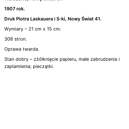
Oceń ten produkt:
*
1907 rok.
ZOSTAW ODPOWIEDŹ
Druk Piotra Laskauera i S-ki, Nowy Świat 41.
Wymiary – 21 cm x 15 cm.
308 stron.
Oprawa twarda.
Stan dobry – zżółknięcie papieru, małe zabrudzenia i
zaplamienia; pieczątki.
Name
*
E-mail
*
Zapamiętaj moje dane w tej przeglądarce podczas
pisania kolejnych komentarzy.