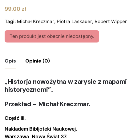
99.00
zł
Tagi:
Michał Kreczmar
,
Piotra Laskauer
,
Robert Wipper
Ten produkt jest obecnie niedostępny.
Opis
Opinie (0)
Nie ma jeszcze żadnych recenzji.
„Historja nowożytna w zarysie z mapami
historycznemi”.
Bądź pierwszym recenzentem “Książka
„Historja nowożytna w zarysie z mapami
Przekład – Michał Kreczmar.
historycznemi” Prof. R. Wipper, 1907 r.”
Część III.
Twój adres email nie zostanie opublikowany.
Wymagane
pola są oznaczone
*
Nakładem Bibljoteki Naukowej.
Warszawa, Nowy Świat 37.