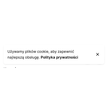
pisania kolejnych komentarzy.
Używamy plików cookie, aby zapewnić
najlepszą obsługę.
Polityka prywatności
Kontakt
43-300 Bielsko-Biała
ul. Cieszyńska 4
Telefon:
691-547-155
Email:
kontakt@antykikormoran.pl