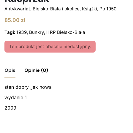
Antykwariat
,
Bielsko-Biała i okolice
,
Książki
,
Po 1950
85.00
zł
Tagi:
1939
,
Bunkry
,
II RP Bielsko-Biała
Ten produkt jest obecnie niedostępny.
Opis
Opinie (0)
stan dobry ,jak nowa
Nie ma jeszcze żadnych recenzji.
wydanie 1
Bądź pierwszym recenzentem “Książka
Fortyfikacje z 1939 roku w Bielsku-Białej
2009
Dominik Kasprzak,Marcin Kasprzak”
Twój adres email nie zostanie opublikowany.
Wymagane