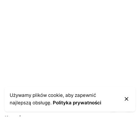
Name
*
E-mail
*
Zapamiętaj moje dane w tej przeglądarce podczas
pisania kolejnych komentarzy.
Używamy plików cookie, aby zapewnić
najlepszą obsługę.
Polityka prywatności
Kontakt
43-300 Bielsko-Biała