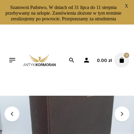
X
Szanowni Państwo, W dniach od 31 lipca do 11 sierpnia
przebywamy na urlopie. Zamówienia złożone w tym terminie
zrealizujemy po powrocie. Przepraszamy za utrudnienia
Skip
to
content
0
0.00
zł