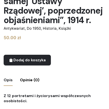
samej 'Ustawy
Rządowej’, poprzedzonej
objaśnieniami”, 1914 r.
Antykwariat
,
Do 1950
,
Historia
,
Książki
50.00
zł
Dodaj do koszyka
Opis
Opinie (0)
Nie ma jeszcze żadnych recenzji.
Z 12 portretami i życiorysami współczesnych
osobistości.
Bądź pierwszym recenzentem “Książeczka