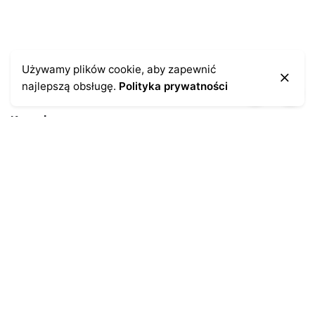
Używamy plików cookie, aby zapewnić
najlepszą obsługę.
Polityka prywatności
Kontakt
43-300 Bielsko-Biała
ul. Cieszyńska 4
Telefon:
691-547-155
Email:
kontakt@antykikormoran.pl
Moje konto
Moje zamówienia
Moja historia