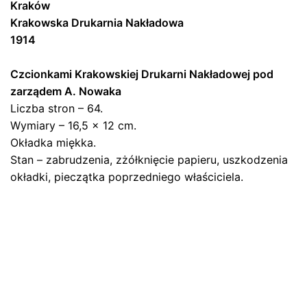
„3 Maja 1791 r.. Zarys dziejów Konstytucyi
Kraków
Trzeciego Maja z dołączeniem samej
Krakowska Drukarnia Nakładowa
'Ustawy Rządowej’, poprzedzonej
1914
objaśnieniami”, 1914 r.”
Czcionkami Krakowskiej Drukarni Nakładowej pod
Twój adres email nie zostanie opublikowany.
Wymagane
zarządem A. Nowaka
pola są oznaczone
*
Liczba stron – 64.
Wymiary – 16,5 x 12 cm.
Oceń ten produkt:
*
Okładka miękka.
ZOSTAW ODPOWIEDŹ
Stan – zabrudzenia, zżółknięcie papieru, uszkodzenia
okładki, pieczątka poprzedniego właściciela.
Name
*