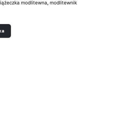
iążeczka modlitewna
,
modlitewnik
ka