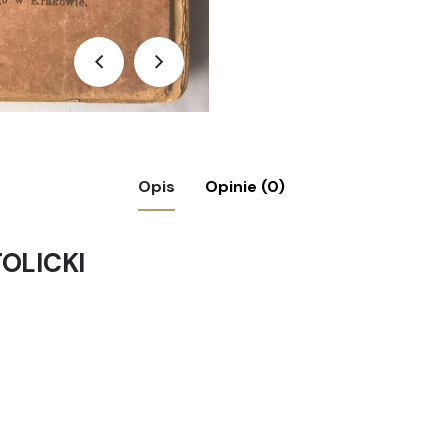
Opis
Opinie (0)
OLICKI
zm rzymsko-katolicki dla szkół ludowych” X. Bis
.
Wymagane pola są oznaczone
*