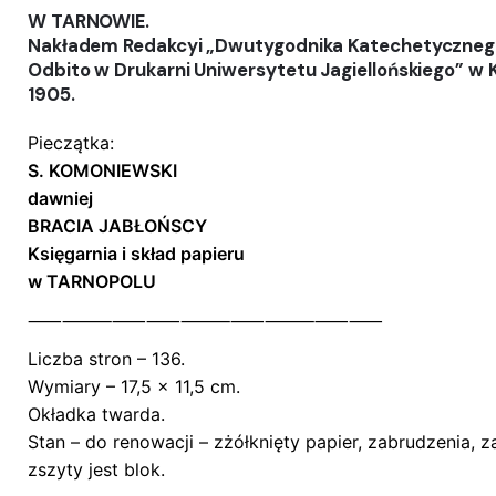
W TARNOWIE.
Oceń ten produkt:
*
Nakładem Redakcyi „Dwutygodnika Katechetyczneg
Odbito w Drukarni Uniwersytetu Jagiellońskiego” w 
ZOSTAW ODPOWIEDŹ
1905.
Pieczątka:
S. KOMONIEWSKI
dawniej
BRACIA JABŁOŃSCY
Księgarnia i skład papieru
w TARNOPOLU
Name
*
⸺⸻⸺⸺⸻⸺⸻⸺⸺
Liczba stron – 136.
Wymiary – 17,5 x 11,5 cm.
E-mail
*
Okładka twarda.
Stan – do renowacji – zżółknięty papier, zabrudzenia, 
zszyty jest blok.
Zapamiętaj moje dane w tej przeglądarce