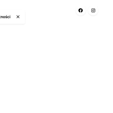
tności
ia