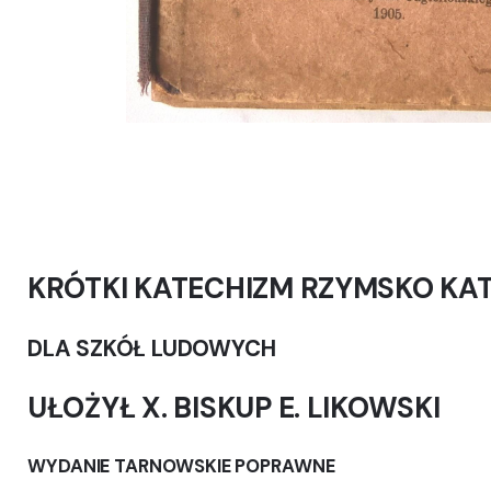
Nie ma jeszcze żadnych recenzji.
KRÓTKI KATECHIZM RZYMSKO KAT
Bądź pierwszym recenzentem “„Krótki katechi
DLA SZKÓŁ LUDOWYCH
UŁOŻYŁ X. BISKUP E. LIKOWSKI
WYDANIE TARNOWSKIE POPRAWNE
Twój adres email nie zostanie opublikowany