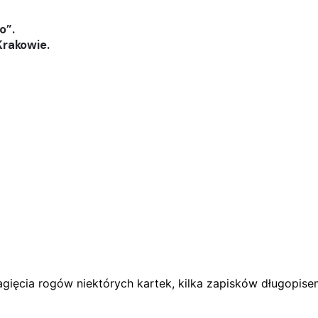
o”.
Krakowie.
zagięcia rogów niektórych kartek, kilka zapisków długopis
 podczas pisania kolejnych komentarzy.