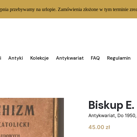
rpnia przebywamy na urlopie. Zamówienia złożone w tym terminie zrea
i
Antyki
Kolekcje
Antykwariat
FAQ
Regulamin
1 W MAGAZYNIE
„Krótki 
katolicki
Biskup E. 
Antykwariat
,
Do 1950
45.00
zł