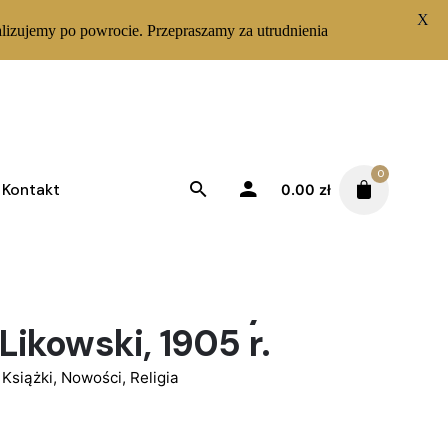
X
lizujemy po powrocie. Przepraszamy za utrudnienia
0
Kontakt
0.00
zł
katechizm rzymsko-
 dla szkół ludowych” X.
Likowski, 1905 r.
,
Książki
,
Nowości
,
Religia