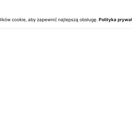
ików cookie, aby zapewnić najlepszą obsługę.
Polityka prywa
o
Antykikormoran.pl
O nas
ienia
Metody płatności
a
Metody dostawy
ersonalne
FAQ – często zadawane pytan
Regulamin
Polityka prywatności