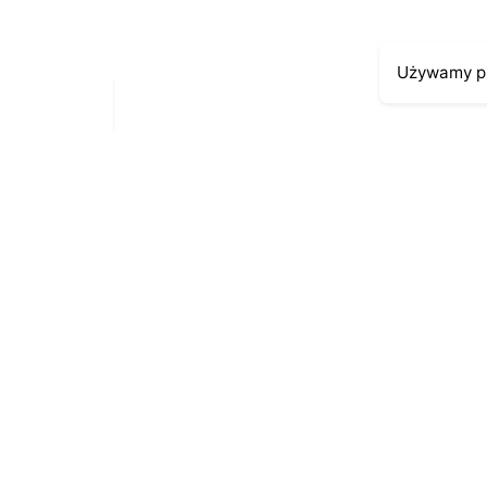
Używamy pl
Moje kont
Kontakt
43-300 Bielsko-Biała
Moje zamów
ul. Cieszyńska 4
Moja histori
Telefon:
691-547-155
Moje dane p
Email:
kontakt@antykikormoran.pl