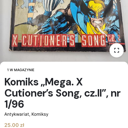
1 W MAGAZYNIE
Komiks „Mega. X
Cutioner’s Song, cz.II”, nr
1/96
Antykwariat
,
Komiksy
25.00
zł