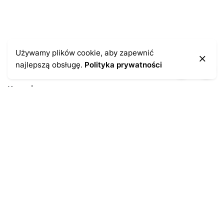
Używamy plików cookie, aby zapewnić
najlepszą obsługę.
Polityka prywatności
Kontakt
43-300 Bielsko-Biała
ul. Cieszyńska 4
Telefon:
691-547-155
Email:
kontakt@antykikormoran.pl
Moje konto
Moje zamówienia