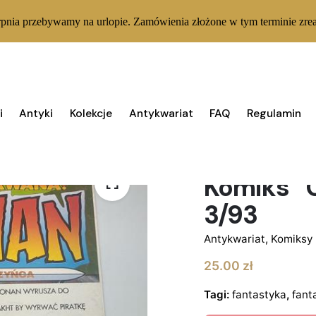
rpnia przebywamy na urlopie. Zamówienia złożone w tym terminie zrea
i
Antyki
Kolekcje
Antykwariat
FAQ
Regulamin
BRAK W MAGAZYNIE
Komiks “
3/93
Antykwariat
,
Komiksy
25.00
zł
Tagi:
fantastyka
,
fant