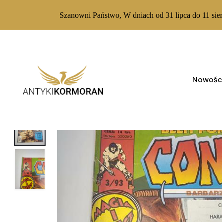
Szanowni Państwo, W dniach od 31 lipca do 11 sie
Skip
to
content
Nowośc
BRAK W MAGAZYNIE