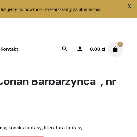
X
lizujemy po powrocie. Przepraszamy za utrudnienia
0
Kontakt
0.00
zł
Conan Barbarzyńca”, nr
asy
,
komiks fantasy
,
literatura fantasy