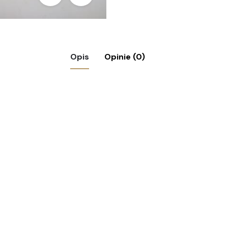
Opis
Opinie (0)
n Barbarzyńca”, nr 3/93”
ymagane pola są oznaczone
*