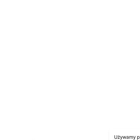
Name
*
E-mail
*
Zapamiętaj moje dane w tej przeglądarce po
Używamy pl