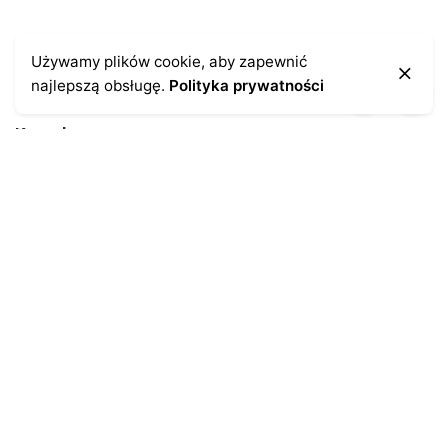
Używamy plików cookie, aby zapewnić
najlepszą obsługę.
Polityka prywatności
Kontakt
43-300 Bielsko-Biała
ul. Cieszyńska 4
Telefon:
691-547-155
Email:
kontakt@antykikormoran.pl
Moje konto
Moje zamówienia
Moja historia
Moje dane personalne