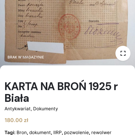
BRAK W MAGAZYNIE
BRAK W MAGAZYNIE
KARTA NA BROŃ 1925 r
Biała
Antykwariat
,
Dokumenty
180.00
zł
Tagi:
Bron
,
dokument
,
IIRP
,
pozwolenie
,
rewolwer