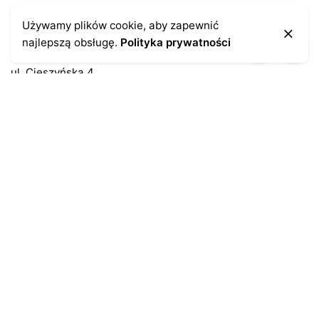
Kontakt
Używamy plików cookie, aby zapewnić
najlepszą obsługę.
Polityka prywatności
43-300 Bielsko-Biała
ul. Cieszyńska 4
Telefon:
691-547-155
Email:
kontakt@antykikormoran.pl
Moje konto
Moje zamówienia
Moja historia
Moje dane personalne
Antykikormoran.pl
O nas