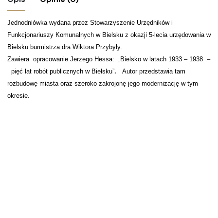
Jednodniówka wydana przez Stowarzyszenie Urzędników i
Nie ma jeszcze żadnych recenzji.
Funkcjonariuszy Komunalnych w Bielsku z okazji 5-lecia urzędowania w
Bądź pierwszym recenzentem
Bielsku
burmistrza dra Wiktora Przybyły.
“Jednodniówka Bielsko”
Zawiera opracowanie Jerzego Hessa: „Bielsko w latach 1933 – 1938 –
pięć lat robót publicznych w Bielsku”
.
Autor przedstawia tam
Twój adres email nie zostanie opublikowany.
Wymagane
rozbudowę miasta oraz szeroko zakrojonę jego modernizację w tym
pola są oznaczone
*
okresie.
Oceń ten produkt:
*
ZOSTAW ODPOWIEDŹ