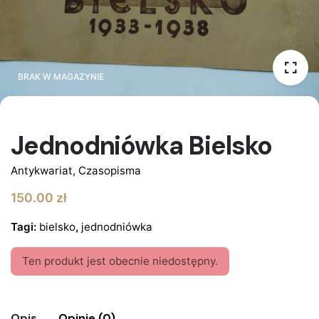
BRAK W MAGAZYNIE
BRAK W MAGAZYNIE
Jednodniówka Bielsko
Antykwariat
,
Czasopisma
150.00
zł
Tagi:
bielsko
,
jednodniówka
Ten produkt jest obecnie niedostępny.
Opis
Opinie (0)