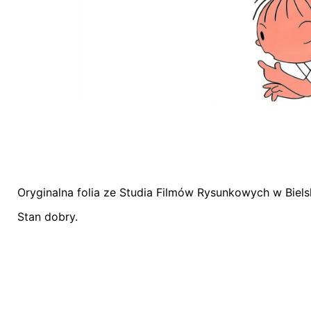
Oryginalna folia ze Studia Filmów Rysunkowych w Bielsk
Nie ma jeszcze żadnych recenzji.
Stan dobry.
Bądź pierwszym recenzentem “Folia animacyj
Twój adres email nie zostanie opublikowany.
Wym