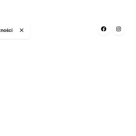
tności
ia