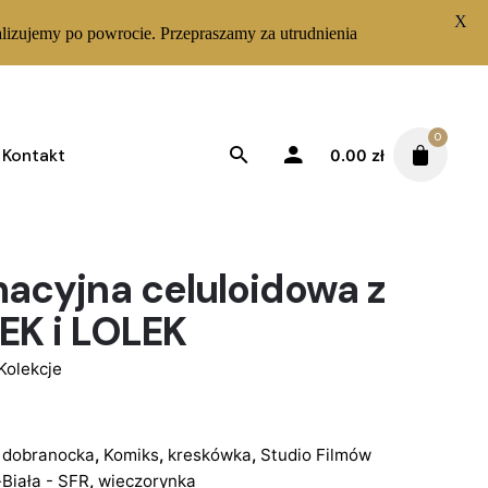
X
lizujemy po powrocie. Przepraszamy za utrudnienia
0
Kontakt
0.00
zł
macyjna celuloidowa z
EK i LOLEK
Kolekcje
,
dobranocka
,
Komiks
,
kreskówka
,
Studio Filmów
Biała - SFR
,
wieczorynka