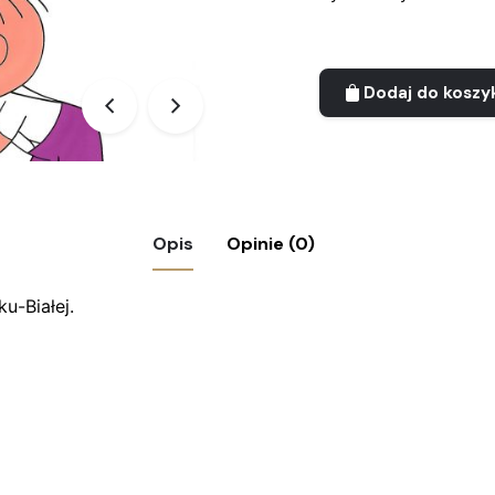
Dodaj do koszy
Opis
Opinie (0)
u-Białej.
na celuloidowa z bajki BOLEK i LOLEK”
agane pola są oznaczone
*