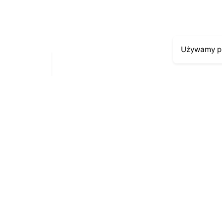
Używamy pl
Moje kont
Kontakt
43-300 Bielsko-Biała
Moje zamów
ul. Cieszyńska 4
Moja histori
Telefon:
691-547-155
Moje dane p
Email:
kontakt@antykikormoran.pl