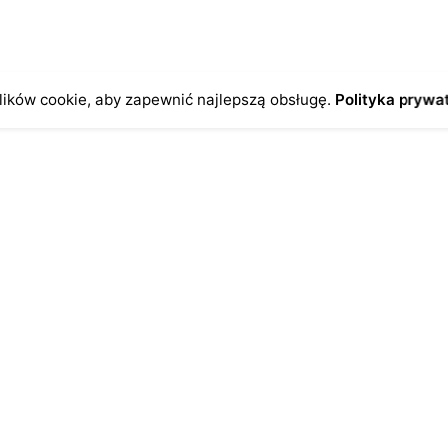
ików cookie, aby zapewnić najlepszą obsługę.
Polityka prywa
o
Antykikormoran.pl
O nas
ienia
Metody płatności
a
Metody dostawy
ersonalne
FAQ – często zadawane pytan
Regulamin
Polityka prywatności