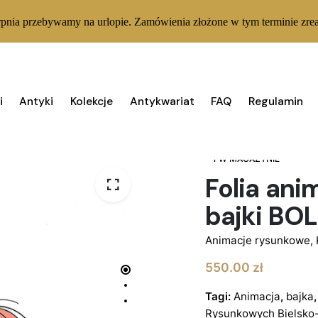
rpnia przebywamy na urlopie. Zamówienia złożone w tym terminie zrea
i
Antyki
Kolekcje
Antykwariat
FAQ
Regulamin
1 W MAGAZYNIE
Folia ani
bajki BOL
Animacje rysunkowe
,
550.00
zł
Tagi:
Animacja
,
bajka
Rysunkowych Bielsko-