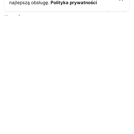
najlepszą obsługę.
Polityka prywatności
Kontakt
43-300 Bielsko-Biała
ul. Cieszyńska 4
Telefon:
691-547-155
Email:
kontakt@antykikormoran.pl
Moje konto
Moje zamówienia
Moja historia
Moje dane personalne
Antykikormoran.pl