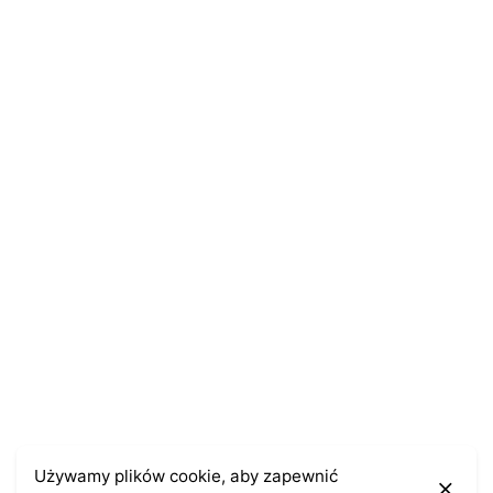
E-mail
*
Zapamiętaj moje dane w tej przeglądarce podczas
pisania kolejnych komentarzy.
Używamy plików cookie, aby zapewnić