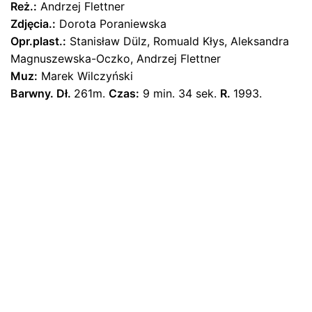
Bądź pierwszym recenzentem “Folia
Reż.:
Andrzej Flettner
animacyjna,celuloid Lis Leon na dzikim
Zdjęcia.:
Dorota Poraniewska
zachodzie”
Opr.plast.:
Stanisław Dülz, Romuald Kłys, Aleksandra
Magnuszewska-Oczko, Andrzej Flettner
Twój adres email nie zostanie opublikowany.
Wymagane
Muz:
Marek Wilczyński
pola są oznaczone
*
Barwny.
Dł.
261m.
Czas:
9 min. 34 sek.
R.
1993.
Oceń ten produkt:
*
ZOSTAW ODPOWIEDŹ
Name
*