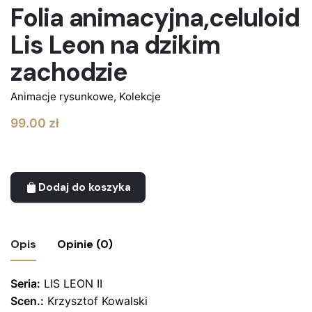
Folia animacyjna,celuloid
Lis Leon na dzikim
zachodzie
Animacje rysunkowe
,
Kolekcje
99.00
zł
Dodaj do koszyka
Opis
Opinie (0)
Seria:
Nie ma jeszcze żadnych recenzji.
LIS LEON II
Scen.:
Krzysztof Kowalski