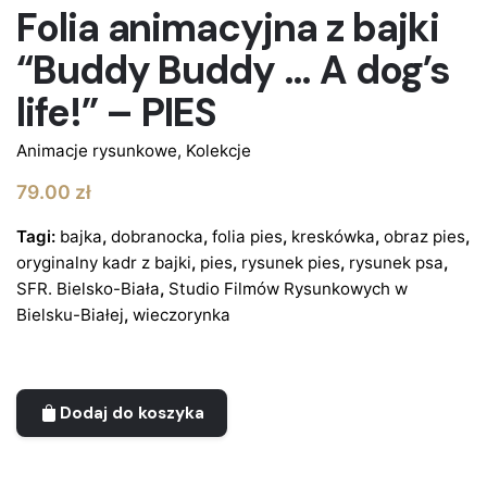
Folia animacyjna z bajki
“Buddy Buddy … A dog’s
life!” – PIES
Animacje rysunkowe
,
Kolekcje
79.00
zł
Tagi:
bajka
,
dobranocka
,
folia pies
,
kreskówka
,
obraz pies
,
oryginalny kadr z bajki
,
pies
,
rysunek pies
,
rysunek psa
,
SFR. Bielsko-Biała
,
Studio Filmów Rysunkowych w
Bielsku-Białej
,
wieczorynka
Dodaj do koszyka