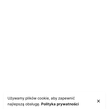
Name
*
E-mail
*
Zapamiętaj moje dane w tej przeglądarce podczas
pisania kolejnych komentarzy.
Używamy plików cookie, aby zapewnić
najlepszą obsługę.
Polityka prywatności