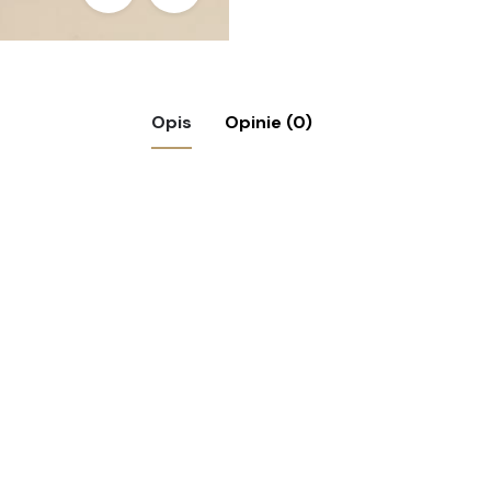
Opis
Opinie (0)
lanowa – Święty Antoni, XIX-XX”
ymagane pola są oznaczone
*