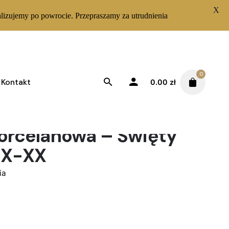
X
lizujemy po powrocie. Przepraszamy za utrudnienia
0
Kontakt
0.00
zł
porcelanowa – Święty
XIX-XX
ia