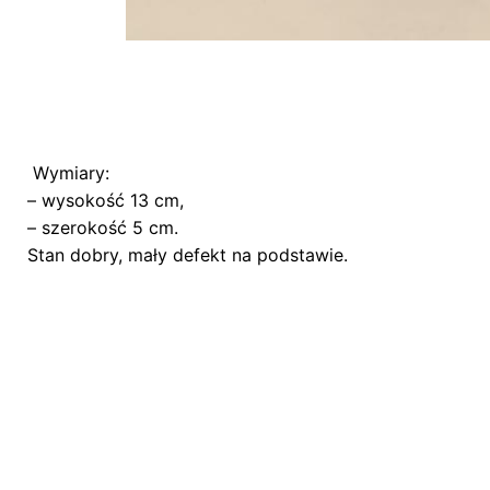
Wymiary:
Nie ma jeszcze żadnych recenzji.
– wysokość 13 cm,
Bądź pierwszym recenzentem “Figurka porce
– szerokość 5 cm.
Stan dobry, mały defekt na podstawie.
Twój adres email nie zostanie opublikowany.
W
Oceń ten produkt:
*
ZOSTAW ODPOWIEDŹ