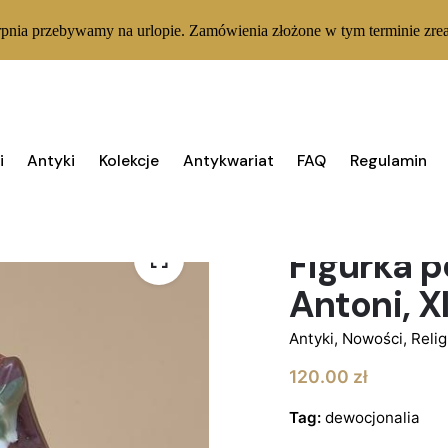
rpnia przebywamy na urlopie. Zamówienia złożone w tym terminie zrea
i
Antyki
Kolekcje
Antykwariat
FAQ
Regulamin
1 W MAGAZYNIE
Figurka 
Antoni, 
Antyki
,
Nowości
,
Relig
120.00
zł
Tag:
dewocjonalia