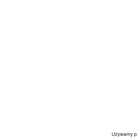
Name
*
E-mail
*
Zapamiętaj moje dane w tej przeglądarce po
Używamy pl