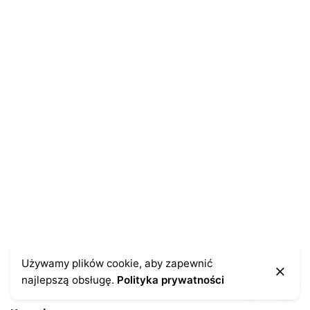
E-mail
*
Zapamiętaj moje dane w tej przeglądarce podczas
pisania kolejnych komentarzy.
Używamy plików cookie, aby zapewnić
najlepszą obsługę.
Polityka prywatności