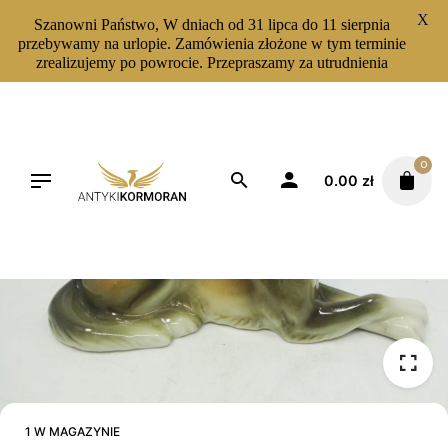
X
Szanowni Państwo, W dniach od 31 lipca do 11 sierpnia
przebywamy na urlopie. Zamówienia złożone w tym terminie
zrealizujemy po powrocie. Przepraszamy za utrudnienia
Skip
to
content
0
0.00
zł
1 W MAGAZYNIE