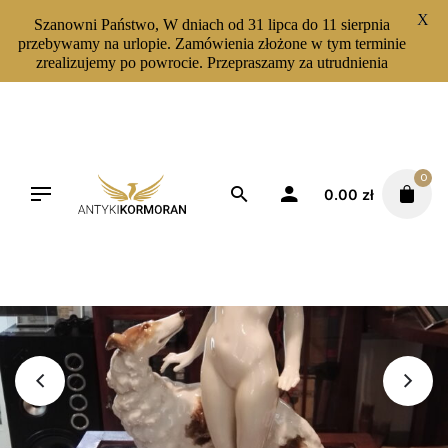
X
Szanowni Państwo, W dniach od 31 lipca do 11 sierpnia
przebywamy na urlopie. Zamówienia złożone w tym terminie
zrealizujemy po powrocie. Przepraszamy za utrudnienia
Skip
to
content
0
0.00
zł