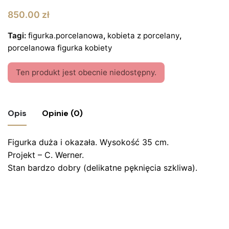
850.00
zł
Tagi:
figurka.porcelanowa
,
kobieta z porcelany
,
porcelanowa figurka kobiety
Ten produkt jest obecnie niedostępny.
Opis
Opinie (0)
Figurka duża i okazała. Wysokość 35 cm.
Nie ma jeszcze żadnych recenzji.
Projekt – C. Werner.
Bądź pierwszym recenzentem “Figurka
Stan bardzo dobry (delikatne pęknięcia szkliwa).
porcelanowa kobiety – akt z chartem,
HUTSCHENREUTHER, proj. C. Werner”
Twój adres email nie zostanie opublikowany.
Wymagane
pola są oznaczone
*