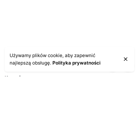
pisania kolejnych komentarzy.
Używamy plików cookie, aby zapewnić
najlepszą obsługę.
Polityka prywatności
Kontakt
43-300 Bielsko-Biała
ul. Cieszyńska 4
Telefon:
691-547-155
Email:
kontakt@antykikormoran.pl
Moje konto