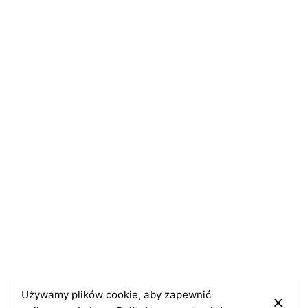
Name
*
E-mail
*
Zapamiętaj moje dane w tej przeglądarce podczas
pisania kolejnych komentarzy.
Używamy plików cookie, aby zapewnić