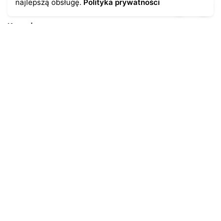
najlepszą obsługę.
Polityka prywatności
Kontakt
43-300 Bielsko-Biała
ul. Cieszyńska 4
Telefon:
691-547-155
Email:
kontakt@antykikormoran.pl
Moje konto
Moje zamówienia
Moja historia
Moje dane personalne
Antykikormoran.pl