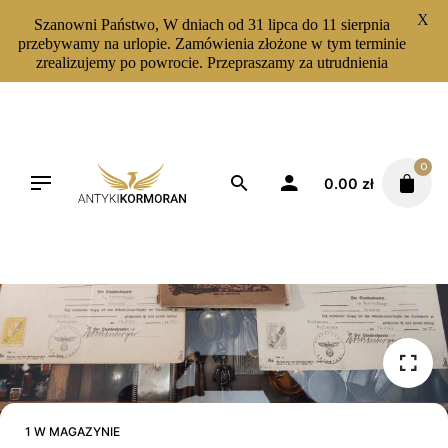
X
Szanowni Państwo, W dniach od 31 lipca do 11 sierpnia
przebywamy na urlopie. Zamówienia złożone w tym terminie
zrealizujemy po powrocie. Przepraszamy za utrudnienia
Skip
to
content
0
0.00
zł
1 W MAGAZYNIE