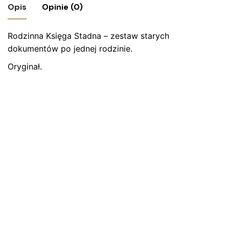
Opis
Opinie (0)
Rodzinna Księga Stadna –
Nie ma jeszcze żadnych recenzji.
zestaw starych
dokumentów po jednej rodzinie.
Bądź pierwszym recenzentem “Oryginalna
Oryginał.
księga stadna – Familien Stammbuch, 1937
r.”
Twój adres email nie zostanie opublikowany.
Wymagane
pola są oznaczone
*
Oceń ten produkt:
*
ZOSTAW ODPOWIEDŹ