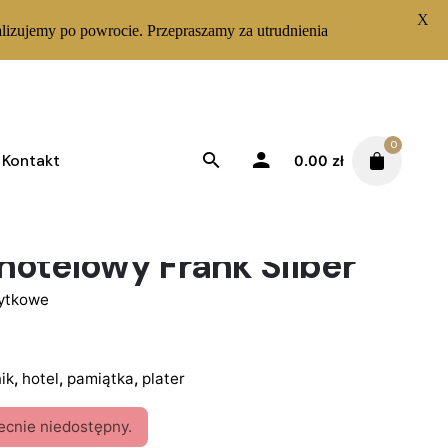
X
lizujemy po powrocie. Przepraszamy za utrudnienia
0
Kontakt
0.00
zł
hotelowy Frank Silber
żytkowe
ik
,
hotel
,
pamiątka
,
plater
ecnie niedostępny.