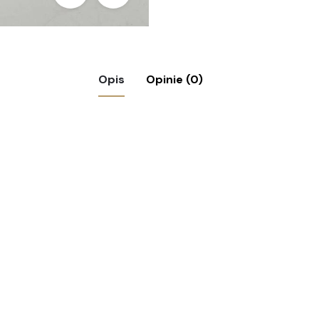
Opis
Opinie (0)
owy Frank Silber”
ymagane pola są oznaczone
*