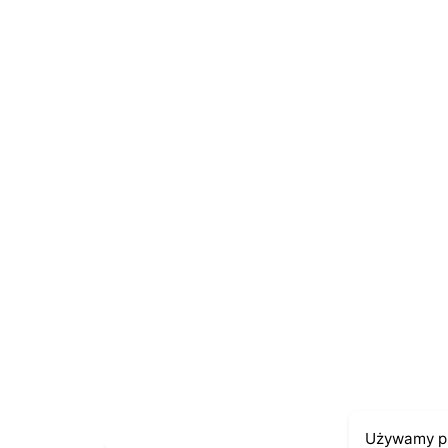
Name
*
E-mail
*
Zapamiętaj moje dane w tej przeglądarce po
Używamy pl