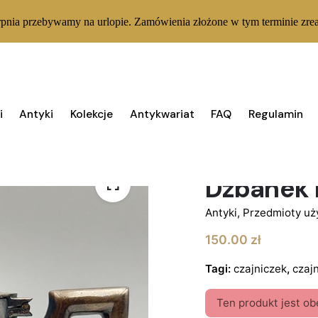
rpnia przebywamy na urlopie. Zamówienia złożone w tym terminie zrea
i
Antyki
Kolekcje
Antykwariat
FAQ
Regulamin
BRAK W MAGAZYNIE
Dzbanek 
Antyki
,
Przedmioty u
150.00
zł
Tagi:
czajniczek
,
czajn
Ten produkt jest ob