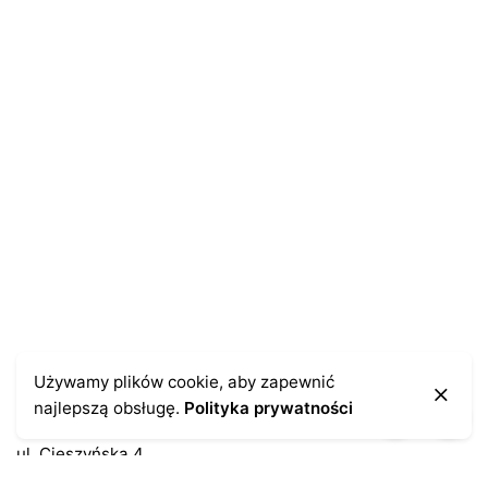
Zapamiętaj moje dane w tej przeglądarce podczas
pisania kolejnych komentarzy.
Kontakt
Używamy plików cookie, aby zapewnić
najlepszą obsługę.
Polityka prywatności
43-300 Bielsko-Biała
ul. Cieszyńska 4