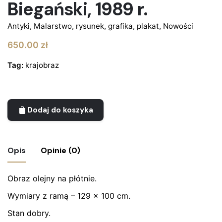
Biegański, 1989 r.
Antyki
,
Malarstwo, rysunek, grafika, plakat
,
Nowości
650.00
zł
Tag:
krajobraz
Dodaj do koszyka
Opis
Opinie (0)
Obraz olejny na płótnie.
Nie ma jeszcze żadnych recenzji.
Wymiary z ramą – 129 x 100 cm.
Bądź pierwszym recenzentem “Duży obraz
– pejzaż – J. Biegański, 1989 r.”
Stan dobry.