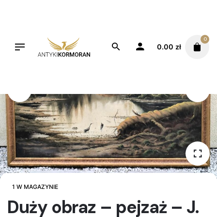
Skip
to
content
0
0.00
zł
1 W MAGAZYNIE
Duży obraz – pejzaż – J.