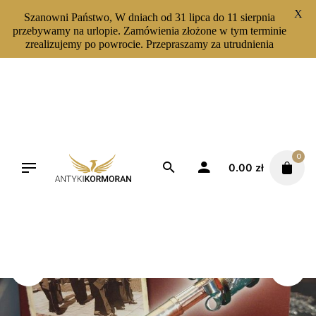
X
Szanowni Państwo, W dniach od 31 lipca do 11 sierpnia
przebywamy na urlopie. Zamówienia złożone w tym terminie
zrealizujemy po powrocie. Przepraszamy za utrudnienia
Skip
to
content
0
0.00
zł