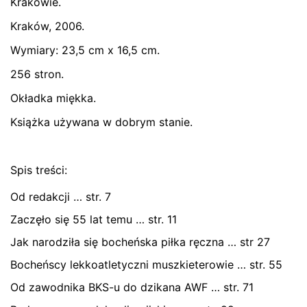
Krakowie.
Twój adres email nie zostanie opublikowany.
Wymagane
Kraków, 2006.
pola są oznaczone
*
Wymiary: 23,5 cm x 16,5 cm.
Oceń ten produkt:
*
256 stron.
ZOSTAW ODPOWIEDŹ
Okładka miękka.
Książka używana w dobrym stanie.
Spis treści:
Od redakcji … str. 7
Zaczęło się 55 lat temu … str. 11
Name
*
Jak narodziła się bocheńska piłka ręczna … str 27
Bocheńscy lekkoatletyczni muszkieterowie … str. 55
E-mail
*
Od zawodnika BKS-u do dzikana AWF … str. 71