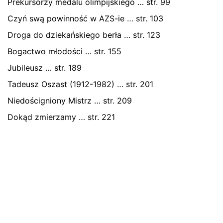
Prekursorzy medalu olimpijskiego … str. 99
Czyń swą powinność w AZS-ie … str. 103
Zapamiętaj moje dane w tej przeglądarce podczas
pisania kolejnych komentarzy.
Droga do dziekańskiego berła … str. 123
Bogactwo młodości … str. 155
Jubileusz … str. 189
Tadeusz Oszast (1912-1982) … str. 201
Niedościgniony Mistrz … str. 209
Dokąd zmierzamy … str. 221