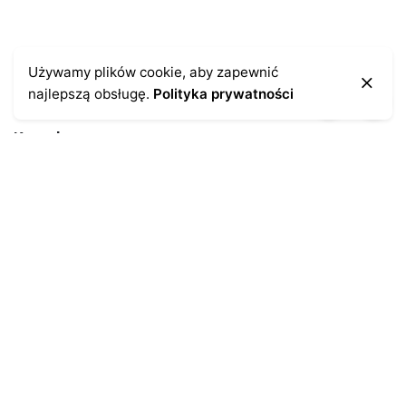
Używamy plików cookie, aby zapewnić
najlepszą obsługę.
Polityka prywatności
Kontakt
43-300 Bielsko-Biała
ul. Cieszyńska 4
Telefon:
691-547-155
Email:
kontakt@antykikormoran.pl
Moje konto
Moje zamówienia
Moja historia