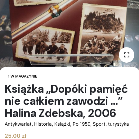
1 W MAGAZYNIE
Książka „Dopóki pamięć
nie całkiem zawodzi …”
Halina Zdebska, 2006
Antykwariat
,
Historia
,
Książki
,
Po 1950
,
Sport, turystyka
25.00
zł