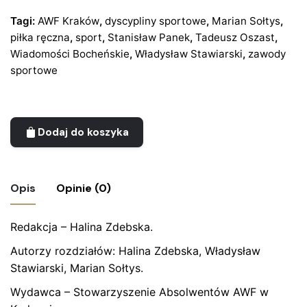
Tagi:
AWF Kraków
,
dyscypliny sportowe
,
Marian Sołtys
,
piłka ręczna
,
sport
,
Stanisław Panek
,
Tadeusz Oszast
,
Wiadomości Bocheńskie
,
Władysław Stawiarski
,
zawody
sportowe
Dodaj do koszyka
Opis
Opinie (0)
Redakcja – Halina Zdebska.
Nie ma jeszcze żadnych recenzji.
Autorzy rozdziałów: Halina Zdebska, Władysław
Bądź pierwszym recenzentem “Książka
Stawiarski, Marian Sołtys.
„Dopóki pamięć nie całkiem zawodzi …”
Halina Zdebska, 2006”
Wydawca – Stowarzyszenie Absolwentów AWF w