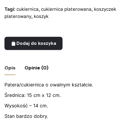
Tagi:
cukiernica
,
cukiernica platerowana
,
koszyczek
platerowany
,
koszyk
Dodaj do koszyka
Opis
Opinie (0)
Patera/cukiernica o owalnym kształcie.
Nie ma jeszcze żadnych recenzji.
Średnica: 15 cm x 12 cm.
Bądź pierwszym recenzentem “Patera –
koszyczek, plater – KELTUM Holandia”
Wysokość – 14 cm.
Stan bardzo dobry.
Twój adres email nie zostanie opublikowany.
Wymagane
pola są oznaczone
*