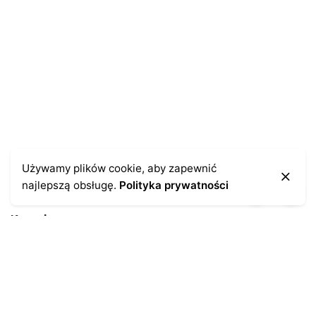
Używamy plików cookie, aby zapewnić
najlepszą obsługę.
Polityka prywatności
Kontakt
43-300 Bielsko-Biała
ul. Cieszyńska 4
Telefon:
691-547-155