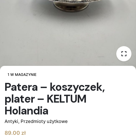
1 W MAGAZYNIE
Patera – koszyczek,
plater – KELTUM
Holandia
Antyki
,
Przedmioty użytkowe
89.00
zł